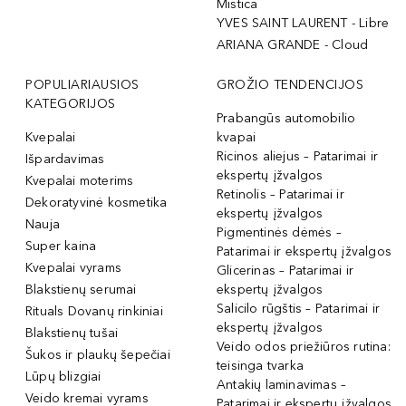
Mistica
YVES SAINT LAURENT - Libre
ARIANA GRANDE - Cloud
POPULIARIAUSIOS
GROŽIO TENDENCIJOS
KATEGORIJOS
Prabangūs automobilio
Kvepalai
kvapai
Ricinos aliejus – Patarimai ir
Išpardavimas
ekspertų įžvalgos
Kvepalai moterims
Retinolis – Patarimai ir
Dekoratyvinė kosmetika
ekspertų įžvalgos
Nauja
Pigmentinės dėmės –
Super kaina
Patarimai ir ekspertų įžvalgos
Kvepalai vyrams
Glicerinas – Patarimai ir
Blakstienų serumai
ekspertų įžvalgos
Salicilo rūgštis – Patarimai ir
Rituals Dovanų rinkiniai
ekspertų įžvalgos
Blakstienų tušai
Veido odos priežiūros rutina:
Šukos ir plaukų šepečiai
teisinga tvarka
Lūpų blizgiai
Antakių laminavimas –
Veido kremai vyrams
Patarimai ir ekspertų įžvalgos