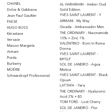
CHANEL
AL HARAMAIN - Amber Oud
Dolce & Gabbana
Gold Edition
YVES SAINT LAURENT - Y
Jean Paul Gaultier
ARMANI - My Way
PAESE
Gisada - Ambassador Men
HUGO BOSS
THE ORDINARY - Niacinamide
Kérastase
10% + Zinc 1%
Versace
VALENTINO - Born In Roma
Maison Margiela
Donna
Armani
YVES SAINT LAURENT -
Prada
MYSLF
Burberry
SOL DE JANEIRO - Agua
MOÉRIE
Mistica
YVES SAINT LAURENT - Black
Schwarzkopf Professional
Opium
LATTAFA - Yara
THE ORDINARY - Hyaluronic
Acid 2% + B5
TOM FORD - Lost Cherry
SOL DE JANEIRO - Flor