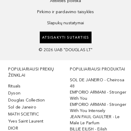
Atitikties politika
Pirkimo ir pardavimo taisyklės
Slapukų nustatymai
ATSISAKYTI SUTARTIES
©
2026
UAB "DOUGLAS LT"
POPULIARIAUSI PREKIŲ
POPULIARIAUSI PRODUKTAI
ŽENKLAI
SOL DE JANEIRO - Cheirosa
Rituals
48
EMPORIO ARMANI - Stronger
Dyson
With You
Douglas Collection
EMPORIO ARMANI - Stronger
Sol de Janeiro
With You Intensely
MATH SCIETIFIC
JEAN PAUL GAULTIER - Le
Yves Saint Laurent
Male Le Parfum
DIOR
BILLIE EILISH - Eilish