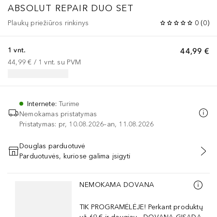
ABSOLUT REPAIR DUO SET
Plaukų priežiūros rinkinys
0
(
0
)
1 vnt.
44,99 €
44,99 €
 / 
1
vnt.
su PVM
Internete
:
Turime
Nemokamas pristatymas
Pristatymas: pr, 10.08.2026–an, 11.08.2026
Douglas parduotuvė
Parduotuvės, kuriose galima įsigyti
PRIDĖTI Į KREPŠELĮ
Praleisti slankiklį
NEMOKAMA DOVANA
TIK PROGRAMĖLĖJE! Perkant produktų