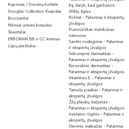
Kuponas / Dovanų kortelė
Ką daryti, kad garbanos
Douglas Collection Kvepalai
išliktų ilgiau
Rožinė – Patarimai ir ekspertų
Bronzantai
įžvalgos
Nišiniai unisex kvepalai
Prancūziškas manikiūras
Skaistalai
namuose
ERBORIAN BB ir CC kremas
Saulės nudegimai – Patarimai
Lūpų pieštukai
ir ekspertų įžvalgos
Seborėjinis dermatitas –
Patarimai ir ekspertų įžvalgos
Perioralinis dermatitas –
Patarimai ir ekspertų įžvalgos
Vitaminas E – Patarimai ir
ekspertų įžvalgos
Tamsūs paakiai – Patarimai ir
ekspertų įžvalgos
Žilų plaukų dažymas –
Patarimai ir ekspertų įžvalgos
Azelaino rūgštis – Patarimai ir
ekspertų įžvalgos
Dieninis makiažas – Patarimai