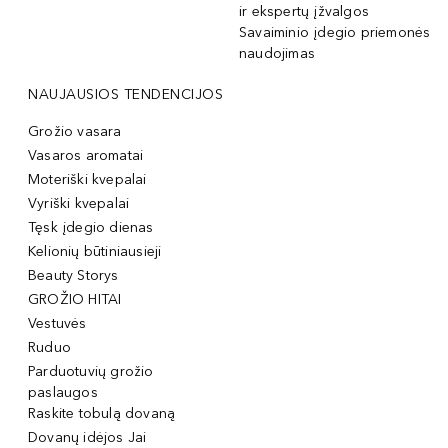
ir ekspertų įžvalgos
Savaiminio įdegio priemonės
naudojimas
NAUJAUSIOS TENDENCIJOS
Grožio vasara
Vasaros aromatai
Moteriški kvepalai
Vyriški kvepalai
Tęsk įdegio dienas
Kelionių būtiniausieji
Beauty Storys
GROŽIO HITAI
Vestuvės
Ruduo
Parduotuvių grožio
paslaugos
Raskite tobulą dovaną
Dovanų idėjos Jai