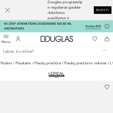
Douglas programėlę
[navigation.slideout.screenreader]
ir reguliariai gaukite
RODYTI
išskirtinius
pasiūlymus ir
nuolaidas
IKI 25%* ATRINKTIEMS DIDESNIEMS NEI 80 ML
Kodas:
BIG
AROMATAMS
Į Douglas pagrindinį pu
Į mano nor
Atidaryti meniu
Į mano paskyrą
Į kr
Meniu
Grįžk atgal
Vykdykite paiešką
Titulinis
Plaukams
Plaukų priežiūra
Plaukų priežiūros rinkiniai
L