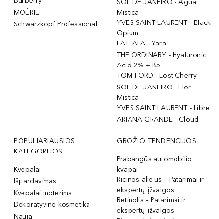
Burberry
SOL DE JANEIRO - Agua
MOÉRIE
Mistica
YVES SAINT LAURENT - Black
Schwarzkopf Professional
Opium
LATTAFA - Yara
THE ORDINARY - Hyaluronic
Acid 2% + B5
TOM FORD - Lost Cherry
SOL DE JANEIRO - Flor
Mistica
YVES SAINT LAURENT - Libre
ARIANA GRANDE - Cloud
POPULIARIAUSIOS
GROŽIO TENDENCIJOS
KATEGORIJOS
Prabangūs automobilio
Kvepalai
kvapai
Ricinos aliejus – Patarimai ir
Išpardavimas
ekspertų įžvalgos
Kvepalai moterims
Retinolis – Patarimai ir
Dekoratyvinė kosmetika
ekspertų įžvalgos
Nauja