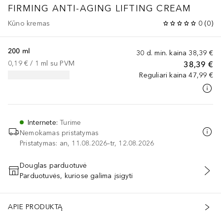
FIRMING ANTI-AGING LIFTING CREAM
Kūno kremas
0
(
0
)
200 ml
30 d. min. kaina
38,39 €
0,19 €
 / 
1
ml
su PVM
38,39 €
Reguliari kaina
47,99 €
Internete
:
Turime
Nemokamas pristatymas
Pristatymas: an, 11.08.2026–tr, 12.08.2026
Douglas parduotuvė
Parduotuvės, kuriose galima įsigyti
PRIDĖTI Į KREPŠELĮ
APIE PRODUKTĄ