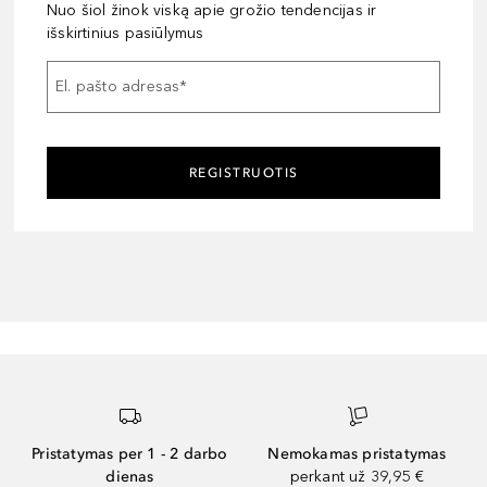
Nuo šiol žinok viską apie grožio tendencijas ir
išskirtinius pasiūlymus
El. pašto adresas
*
REGISTRUOTIS
Pristatymas per 1 - 2 darbo
Nemokamas pristatymas
dienas
perkant už 39,95 €