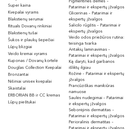
Pigmentinės dėmės –
Super kaina
Patarimai ir ekspertų įžvalgos
Kvepalai vyrams
Glicerinas – Patarimai ir
Blakstienų serumai
ekspertų įžvalgos
Salicilo rūgštis – Patarimai ir
Rituals Dovanų rinkiniai
ekspertų įžvalgos
Blakstienų tušai
Veido odos priežiūros rutina:
Šukos ir plaukų šepečiai
teisinga tvarka
Lūpų blizgiai
Antakių laminavimas –
Veido kremai vyrams
Patarimai ir ekspertų įžvalgos
Kuponas / Dovanų kortelė
Ką daryti, kad garbanos
Douglas Collection Kvepalai
išliktų ilgiau
Rožinė – Patarimai ir ekspertų
Bronzantai
įžvalgos
Nišiniai unisex kvepalai
Prancūziškas manikiūras
Skaistalai
namuose
ERBORIAN BB ir CC kremas
Saulės nudegimai – Patarimai
Lūpų pieštukai
ir ekspertų įžvalgos
Seborėjinis dermatitas –
Patarimai ir ekspertų įžvalgos
Perioralinis dermatitas –
Patarimai ir ekspertų įžvalgos