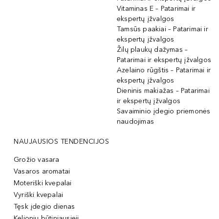
Vitaminas E – Patarimai ir
ekspertų įžvalgos
Tamsūs paakiai – Patarimai ir
ekspertų įžvalgos
Žilų plaukų dažymas –
Patarimai ir ekspertų įžvalgos
Azelaino rūgštis – Patarimai ir
ekspertų įžvalgos
Dieninis makiažas – Patarimai
ir ekspertų įžvalgos
Savaiminio įdegio priemonės
naudojimas
NAUJAUSIOS TENDENCIJOS
Grožio vasara
Vasaros aromatai
Moteriški kvepalai
Vyriški kvepalai
Tęsk įdegio dienas
Kelionių būtiniausieji