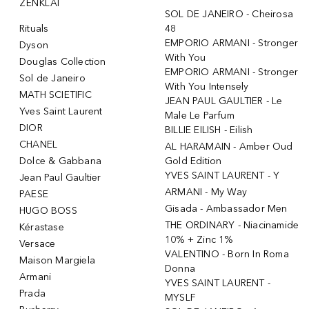
ŽENKLAI
SOL DE JANEIRO - Cheirosa
Rituals
48
EMPORIO ARMANI - Stronger
Dyson
With You
Douglas Collection
EMPORIO ARMANI - Stronger
Sol de Janeiro
With You Intensely
MATH SCIETIFIC
JEAN PAUL GAULTIER - Le
Yves Saint Laurent
Male Le Parfum
DIOR
BILLIE EILISH - Eilish
CHANEL
AL HARAMAIN - Amber Oud
Dolce & Gabbana
Gold Edition
YVES SAINT LAURENT - Y
Jean Paul Gaultier
ARMANI - My Way
PAESE
Gisada - Ambassador Men
HUGO BOSS
THE ORDINARY - Niacinamide
Kérastase
10% + Zinc 1%
Versace
VALENTINO - Born In Roma
Maison Margiela
Donna
Armani
YVES SAINT LAURENT -
Prada
MYSLF