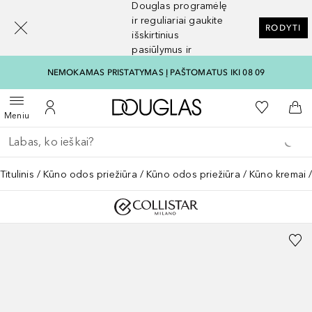
Douglas programėlę
[navigation.slideout.screenreader]
ir reguliariai gaukite
RODYTI
išskirtinius
pasiūlymus ir
nuolaidas
NEMOKAMAS PRISTATYMAS Į PAŠTOMATUS IKI 08 09
Į Douglas pagrindinį pu
Į mano nor
Atidaryti meniu
Į mano paskyrą
Į kr
Meniu
Grįžk atgal
Vykdykite paiešką
Titulinis
Kūno odos priežiūra
Kūno odos priežiūra
Kūno kremai