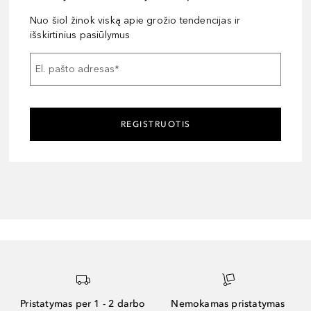
Nuo šiol žinok viską apie grožio tendencijas ir
išskirtinius pasiūlymus
El. pašto adresas
*
REGISTRUOTIS
Pristatymas per 1 - 2 darbo
Nemokamas pristatymas