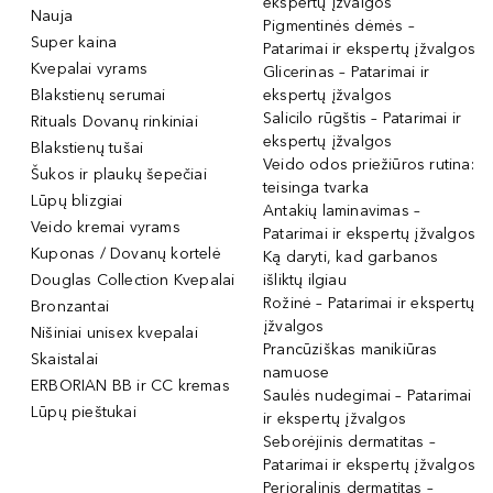
ekspertų įžvalgos
Nauja
Pigmentinės dėmės –
Super kaina
Patarimai ir ekspertų įžvalgos
Kvepalai vyrams
Glicerinas – Patarimai ir
Blakstienų serumai
ekspertų įžvalgos
Salicilo rūgštis – Patarimai ir
Rituals Dovanų rinkiniai
ekspertų įžvalgos
Blakstienų tušai
Veido odos priežiūros rutina:
Šukos ir plaukų šepečiai
teisinga tvarka
Lūpų blizgiai
Antakių laminavimas –
Veido kremai vyrams
Patarimai ir ekspertų įžvalgos
Kuponas / Dovanų kortelė
Ką daryti, kad garbanos
Douglas Collection Kvepalai
išliktų ilgiau
Rožinė – Patarimai ir ekspertų
Bronzantai
įžvalgos
Nišiniai unisex kvepalai
Prancūziškas manikiūras
Skaistalai
namuose
ERBORIAN BB ir CC kremas
Saulės nudegimai – Patarimai
Lūpų pieštukai
ir ekspertų įžvalgos
Seborėjinis dermatitas –
Patarimai ir ekspertų įžvalgos
Perioralinis dermatitas –