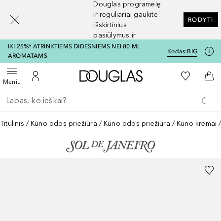
Douglas programėlę
[navigation.slideout.screenreader]
ir reguliariai gaukite
RODYTI
išskirtinius
pasiūlymus ir
nuolaidas
IKI 25%* ATRINKTIEMS DIDESNIEMS NEI 80 ML
Kodas:
BIG
AROMATAMS
Į Douglas pagrindinį pu
Į mano nor
Atidaryti meniu
Į mano paskyrą
Į kr
Meniu
Grįžk atgal
Vykdykite paiešką
Titulinis
Kūno odos priežiūra
Kūno odos priežiūra
Kūno kremai