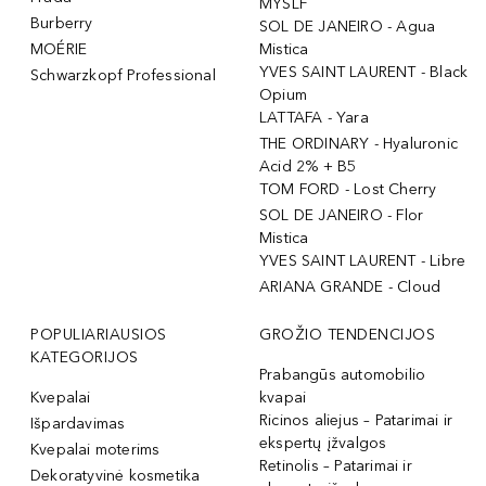
MYSLF
Burberry
SOL DE JANEIRO - Agua
MOÉRIE
Mistica
YVES SAINT LAURENT - Black
Schwarzkopf Professional
Opium
LATTAFA - Yara
THE ORDINARY - Hyaluronic
Acid 2% + B5
TOM FORD - Lost Cherry
SOL DE JANEIRO - Flor
Mistica
YVES SAINT LAURENT - Libre
ARIANA GRANDE - Cloud
POPULIARIAUSIOS
GROŽIO TENDENCIJOS
KATEGORIJOS
Prabangūs automobilio
Kvepalai
kvapai
Ricinos aliejus – Patarimai ir
Išpardavimas
ekspertų įžvalgos
Kvepalai moterims
Retinolis – Patarimai ir
Dekoratyvinė kosmetika