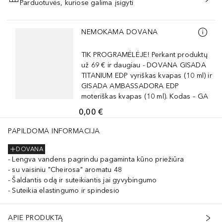
Parduotuvės, kuriose galima įsigyti
PRIDĖTI Į KREPŠELĮ
Praleisti slankiklį
NEMOKAMA DOVANA
TIK PROGRAMĖLĖJE! Perkant produktų
už 69 € ir daugiau - DOVANA GISADA
TITANIUM EDP vyriškas kvapas (10 ml) ir
GISADA AMBASSADORA EDP
moteriškas kvapas (10 ml). Kodas – GA
0,00 €
PAPILDOMA INFORMACIJA
DOVANA
Lengva vandens pagrindu pagaminta kūno priežiūra
su vaisiniu "Cheirosa" aromatu 48
Šaldantis odą ir suteikiantis jai gyvybingumo
Suteikia elastingumo ir spindesio
APIE PRODUKTĄ