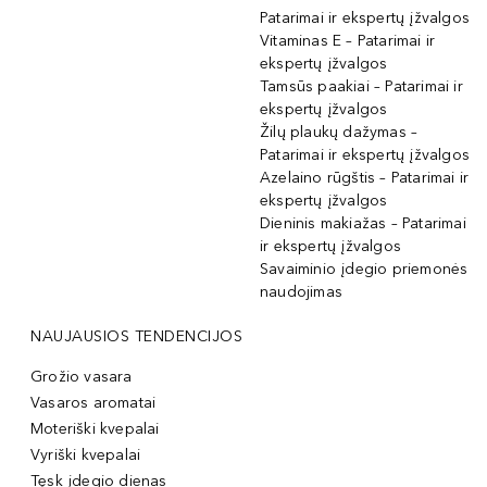
Patarimai ir ekspertų įžvalgos
Vitaminas E – Patarimai ir
ekspertų įžvalgos
Tamsūs paakiai – Patarimai ir
ekspertų įžvalgos
Žilų plaukų dažymas –
Patarimai ir ekspertų įžvalgos
Azelaino rūgštis – Patarimai ir
ekspertų įžvalgos
Dieninis makiažas – Patarimai
ir ekspertų įžvalgos
Savaiminio įdegio priemonės
naudojimas
NAUJAUSIOS TENDENCIJOS
Grožio vasara
Vasaros aromatai
Moteriški kvepalai
Vyriški kvepalai
Tęsk įdegio dienas