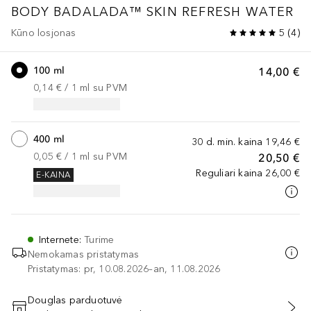
BODY BADALADA™
SKIN REFRESH WATER
Kūno losjonas
5
(
4
)
100 ml
14,00 €
0,14 €
 / 
1
ml
su PVM
400 ml
30 d. min. kaina
19,46 €
0,05 €
 / 
1
ml
su PVM
20,50 €
Reguliari kaina
26,00 €
E-KAINA
Internete
:
Turime
Nemokamas pristatymas
Pristatymas: pr, 10.08.2026–an, 11.08.2026
Douglas parduotuvė