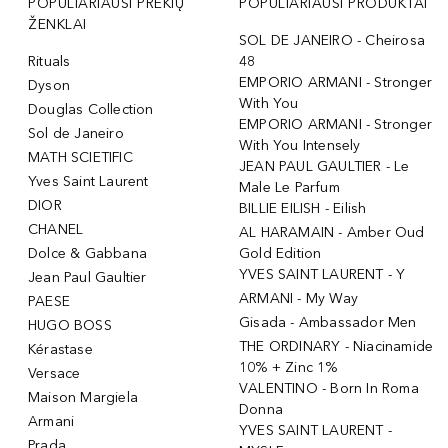
POPULIARIAUSI PREKIŲ
POPULIARIAUSI PRODUKTAI
ŽENKLAI
SOL DE JANEIRO - Cheirosa
Rituals
48
EMPORIO ARMANI - Stronger
Dyson
With You
Douglas Collection
EMPORIO ARMANI - Stronger
Sol de Janeiro
With You Intensely
MATH SCIETIFIC
JEAN PAUL GAULTIER - Le
Yves Saint Laurent
Male Le Parfum
DIOR
BILLIE EILISH - Eilish
CHANEL
AL HARAMAIN - Amber Oud
Dolce & Gabbana
Gold Edition
YVES SAINT LAURENT - Y
Jean Paul Gaultier
ARMANI - My Way
PAESE
Gisada - Ambassador Men
HUGO BOSS
THE ORDINARY - Niacinamide
Kérastase
10% + Zinc 1%
Versace
VALENTINO - Born In Roma
Maison Margiela
Donna
Armani
YVES SAINT LAURENT -
Prada