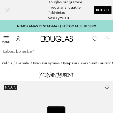
Douglas programėlę
[navigation.slideout.screenreader]
ir reguliariai gaukite
RODYTI
išskirtinius
pasiūlymus ir
nuolaidas
NEMOKAMAS PRISTATYMAS Į PAŠTOMATUS IKI 08 09
Į Douglas pagrindinį pu
Į mano nor
Atidaryti meniu
Į mano paskyrą
Į kr
Meniu
Grįžk atgal
Vykdykite paiešką
Titulinis
Kvepalai
Kvepalai vyrams
Kvepalai
Yves Saint Laurent
NAUJA