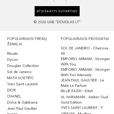
ATSISAKYTI SUTARTIES
©
2026
UAB "DOUGLAS LT"
POPULIARIAUSI PREKIŲ
POPULIARIAUSI PRODUKTAI
ŽENKLAI
SOL DE JANEIRO - Cheirosa
Rituals
48
EMPORIO ARMANI - Stronger
Dyson
With You
Douglas Collection
EMPORIO ARMANI - Stronger
Sol de Janeiro
With You Intensely
MATH SCIETIFIC
JEAN PAUL GAULTIER - Le
Yves Saint Laurent
Male Le Parfum
DIOR
BILLIE EILISH - Eilish
CHANEL
AL HARAMAIN - Amber Oud
Dolce & Gabbana
Gold Edition
YVES SAINT LAURENT - Y
Jean Paul Gaultier
ARMANI - My Way