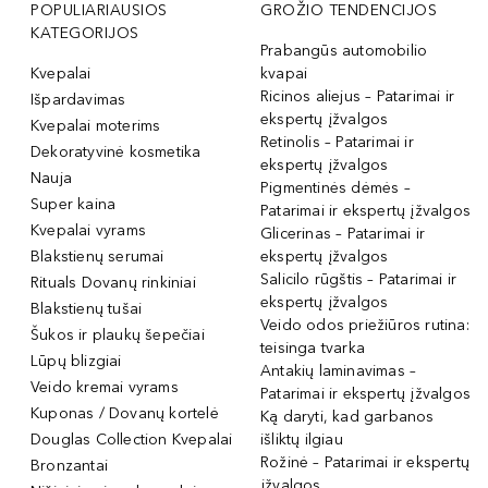
POPULIARIAUSIOS
GROŽIO TENDENCIJOS
KATEGORIJOS
Prabangūs automobilio
Kvepalai
kvapai
Ricinos aliejus – Patarimai ir
Išpardavimas
ekspertų įžvalgos
Kvepalai moterims
Retinolis – Patarimai ir
Dekoratyvinė kosmetika
ekspertų įžvalgos
Nauja
Pigmentinės dėmės –
Super kaina
Patarimai ir ekspertų įžvalgos
Kvepalai vyrams
Glicerinas – Patarimai ir
Blakstienų serumai
ekspertų įžvalgos
Salicilo rūgštis – Patarimai ir
Rituals Dovanų rinkiniai
ekspertų įžvalgos
Blakstienų tušai
Veido odos priežiūros rutina:
Šukos ir plaukų šepečiai
teisinga tvarka
Lūpų blizgiai
Antakių laminavimas –
Veido kremai vyrams
Patarimai ir ekspertų įžvalgos
Kuponas / Dovanų kortelė
Ką daryti, kad garbanos
Douglas Collection Kvepalai
išliktų ilgiau
Rožinė – Patarimai ir ekspertų
Bronzantai
įžvalgos