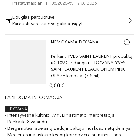
Pristatymas: an, 11.08.2026–tr, 12.08.2026
Douglas parduotuvė
Parduotuvės, kuriose galima įsigyti
PRIDĖTI Į KREPŠELĮ
Praleisti slankiklį
NEMOKAMA DOVANA
Perkant YVES SAINT LAURENT produktų
už 109 € ir daugiau - DOVANA YVES
SAINT LAURENT BLACK OPIUM PINK
GLAZE kvepalai (7.5 ml).
0,00 €
PAPILDOMA INFORMACIJA
DOVANA
Intensyvesnė kultinio „MYSLF“ aromato interpretacija
Išlieka iki 8 valandų
Bergamotės, apelsinų žiedų ir baltojo muskuso natų derinys
Medienos ir muskuso kvapų kompozicija su mineralinės