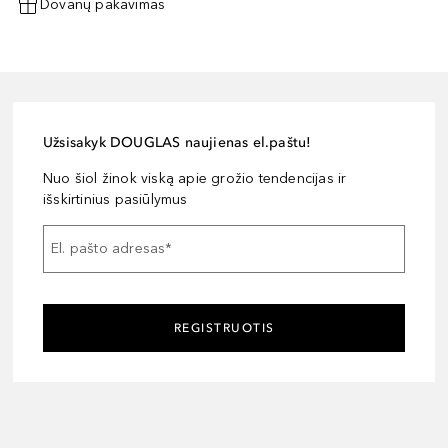
Dovanų pakavimas
Užsisakyk DOUGLAS naujienas el.paštu!
Nuo šiol žinok viską apie grožio tendencijas ir
išskirtinius pasiūlymus
El. pašto adresas
*
REGISTRUOTIS