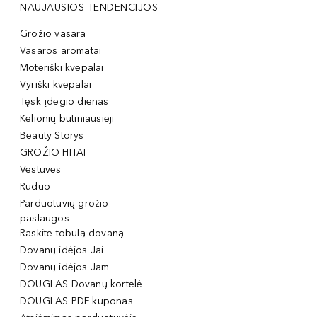
NAUJAUSIOS TENDENCIJOS
Grožio vasara
Vasaros aromatai
Moteriški kvepalai
Vyriški kvepalai
Tęsk įdegio dienas
Kelionių būtiniausieji
Beauty Storys
GROŽIO HITAI
Vestuvės
Ruduo
Parduotuvių grožio
paslaugos
Raskite tobulą dovaną
Dovanų idėjos Jai
Dovanų idėjos Jam
DOUGLAS Dovanų kortelė
DOUGLAS PDF kuponas