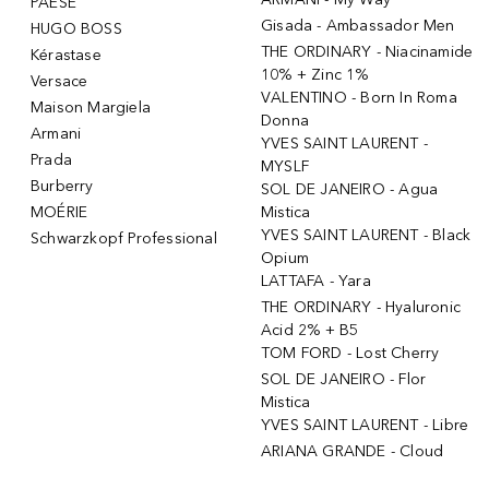
PAESE
Gisada - Ambassador Men
HUGO BOSS
THE ORDINARY - Niacinamide
Kérastase
10% + Zinc 1%
Versace
VALENTINO - Born In Roma
Maison Margiela
Donna
Armani
YVES SAINT LAURENT -
Prada
MYSLF
Burberry
SOL DE JANEIRO - Agua
MOÉRIE
Mistica
YVES SAINT LAURENT - Black
Schwarzkopf Professional
Opium
LATTAFA - Yara
THE ORDINARY - Hyaluronic
Acid 2% + B5
TOM FORD - Lost Cherry
SOL DE JANEIRO - Flor
Mistica
YVES SAINT LAURENT - Libre
ARIANA GRANDE - Cloud