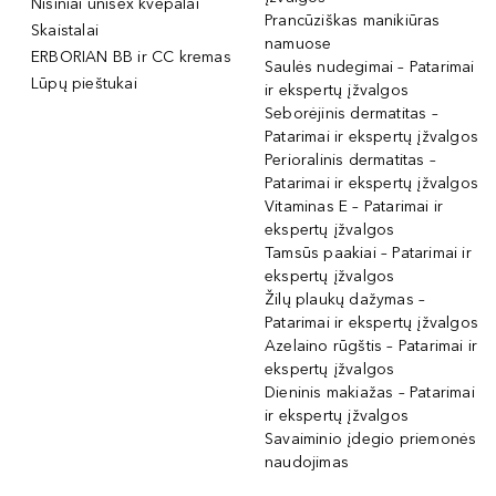
Nišiniai unisex kvepalai
Prancūziškas manikiūras
Skaistalai
namuose
ERBORIAN BB ir CC kremas
Saulės nudegimai – Patarimai
Lūpų pieštukai
ir ekspertų įžvalgos
Seborėjinis dermatitas –
Patarimai ir ekspertų įžvalgos
Perioralinis dermatitas –
Patarimai ir ekspertų įžvalgos
Vitaminas E – Patarimai ir
ekspertų įžvalgos
Tamsūs paakiai – Patarimai ir
ekspertų įžvalgos
Žilų plaukų dažymas –
Patarimai ir ekspertų įžvalgos
Azelaino rūgštis – Patarimai ir
ekspertų įžvalgos
Dieninis makiažas – Patarimai
ir ekspertų įžvalgos
Savaiminio įdegio priemonės
naudojimas