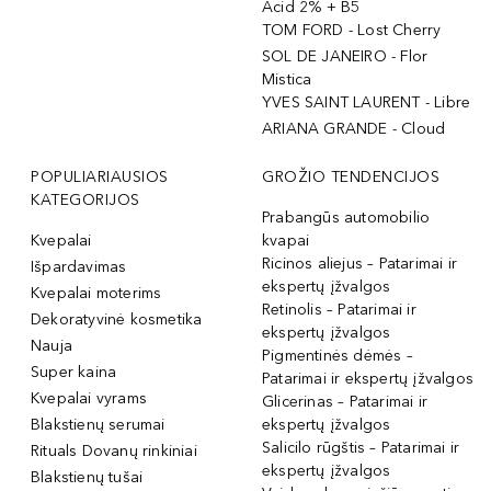
Acid 2% + B5
TOM FORD - Lost Cherry
SOL DE JANEIRO - Flor
Mistica
YVES SAINT LAURENT - Libre
ARIANA GRANDE - Cloud
POPULIARIAUSIOS
GROŽIO TENDENCIJOS
KATEGORIJOS
Prabangūs automobilio
Kvepalai
kvapai
Ricinos aliejus – Patarimai ir
Išpardavimas
ekspertų įžvalgos
Kvepalai moterims
Retinolis – Patarimai ir
Dekoratyvinė kosmetika
ekspertų įžvalgos
Nauja
Pigmentinės dėmės –
Super kaina
Patarimai ir ekspertų įžvalgos
Kvepalai vyrams
Glicerinas – Patarimai ir
Blakstienų serumai
ekspertų įžvalgos
Salicilo rūgštis – Patarimai ir
Rituals Dovanų rinkiniai
ekspertų įžvalgos
Blakstienų tušai