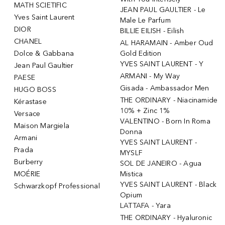
MATH SCIETIFIC
JEAN PAUL GAULTIER - Le
Yves Saint Laurent
Male Le Parfum
DIOR
BILLIE EILISH - Eilish
CHANEL
AL HARAMAIN - Amber Oud
Dolce & Gabbana
Gold Edition
YVES SAINT LAURENT - Y
Jean Paul Gaultier
ARMANI - My Way
PAESE
Gisada - Ambassador Men
HUGO BOSS
THE ORDINARY - Niacinamide
Kérastase
10% + Zinc 1%
Versace
VALENTINO - Born In Roma
Maison Margiela
Donna
Armani
YVES SAINT LAURENT -
Prada
MYSLF
Burberry
SOL DE JANEIRO - Agua
MOÉRIE
Mistica
YVES SAINT LAURENT - Black
Schwarzkopf Professional
Opium
LATTAFA - Yara
THE ORDINARY - Hyaluronic