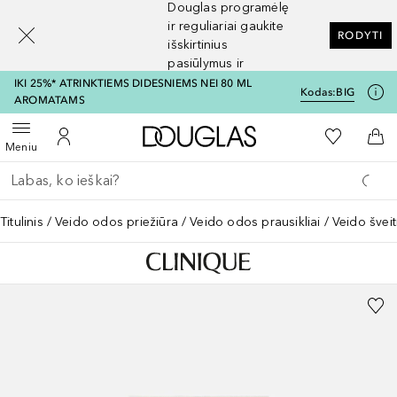
Douglas programėlę
[navigation.slideout.screenreader]
ir reguliariai gaukite
RODYTI
išskirtinius
pasiūlymus ir
nuolaidas
IKI 25%* ATRINKTIEMS DIDESNIEMS NEI 80 ML
Kodas:
BIG
AROMATAMS
Į Douglas pagrindinį pu
Į mano nor
Atidaryti meniu
Į mano paskyrą
Į kr
Meniu
Grįžk atgal
Vykdykite paiešką
Titulinis
Veido odos priežiūra
Veido odos prausikliai
Veido šveiti