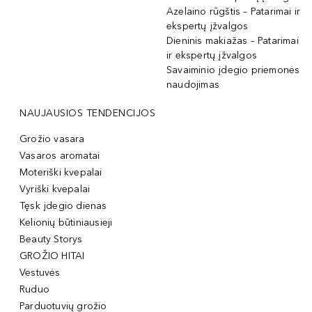
Azelaino rūgštis – Patarimai ir
ekspertų įžvalgos
Dieninis makiažas – Patarimai
ir ekspertų įžvalgos
Savaiminio įdegio priemonės
naudojimas
NAUJAUSIOS TENDENCIJOS
Grožio vasara
Vasaros aromatai
Moteriški kvepalai
Vyriški kvepalai
Tęsk įdegio dienas
Kelionių būtiniausieji
Beauty Storys
GROŽIO HITAI
Vestuvės
Ruduo
Parduotuvių grožio