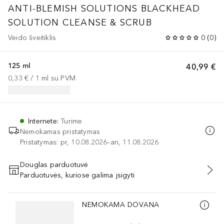
ANTI-BLEMISH SOLUTIONS
BLACKHEAD
SOLUTION CLEANSE & SCRUB
Veido šveitiklis
0
(
0
)
125 ml
40,99 €
0,33 €
 / 
1
ml
su PVM
Internete
:
Turime
Nemokamas pristatymas
Pristatymas: pr, 10.08.2026–an, 11.08.2026
Douglas parduotuvė
Parduotuvės, kuriose galima įsigyti
PRIDĖTI Į KREPŠELĮ
Praleisti slankiklį
NEMOKAMA DOVANA