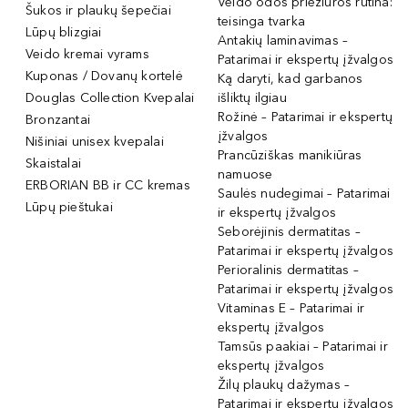
Veido odos priežiūros rutina:
Šukos ir plaukų šepečiai
teisinga tvarka
Lūpų blizgiai
Antakių laminavimas –
Veido kremai vyrams
Patarimai ir ekspertų įžvalgos
Kuponas / Dovanų kortelė
Ką daryti, kad garbanos
Douglas Collection Kvepalai
išliktų ilgiau
Rožinė – Patarimai ir ekspertų
Bronzantai
įžvalgos
Nišiniai unisex kvepalai
Prancūziškas manikiūras
Skaistalai
namuose
ERBORIAN BB ir CC kremas
Saulės nudegimai – Patarimai
Lūpų pieštukai
ir ekspertų įžvalgos
Seborėjinis dermatitas –
Patarimai ir ekspertų įžvalgos
Perioralinis dermatitas –
Patarimai ir ekspertų įžvalgos
Vitaminas E – Patarimai ir
ekspertų įžvalgos
Tamsūs paakiai – Patarimai ir
ekspertų įžvalgos
Žilų plaukų dažymas –
Patarimai ir ekspertų įžvalgos