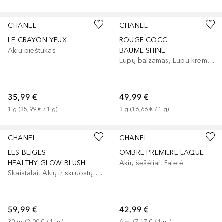
+
4
+
3
CHANEL
CHANEL
LE CRAYON YEUX
ROUGE COCO
Akių pieštukas
BAUME SHINE
Lūpų balzamas, Lūpų kremas
35,99 €
49,99 €
1
g
 (
35,99 €
 / 
1
g
)
3
g
 (
16,66 €
 / 
1
g
)
CHANEL
CHANEL
LES BEIGES
OMBRE PREMIERE LAQUE
HEALTHY GLOW BLUSH
Akių šešėliai, Paletė
Skaistalai, Akių ir skruostų dažai, Lūpų ir skruostų dažai
59,99 €
42,99 €
30
ml
 (
2,00 €
 / 
1
ml
)
6
ml
 (
7,17 €
 / 
1
ml
)