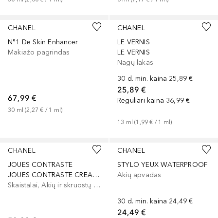
CHANEL
CHANEL
N°1 De Skin Enhancer
LE VERNIS
Makiažo pagrindas
LE VERNIS
Nagų lakas
30 d. min. kaina
25,89 €
25,89 €
67,99 €
Reguliari kaina
36,99 €
30
ml
 (
2,27 €
 / 
1
ml
)
13
ml
 (
1,99 €
 / 
1
ml
)
+
2
CHANEL
CHANEL
JOUES CONTRASTE
STYLO YEUX WATERPROOF
JOUES CONTRASTE CREAM BLUSH
Akių apvadas
Skaistalai, Akių ir skruostų dažai, Lūpų ir skruostų dažai
30 d. min. kaina
24,49 €
24,49 €