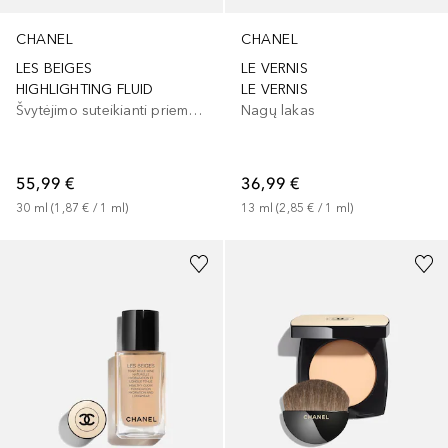
CHANEL
CHANEL
LES BEIGES
LE VERNIS
HIGHLIGHTING FLUID
LE VERNIS
Švytėjimo suteikianti priemonė/highlighteris
Nagų lakas
55,99 €
36,99 €
30
ml
 (
1,87 €
 / 
1
ml
)
13
ml
 (
2,85 €
 / 
1
ml
)
+
8
+
2