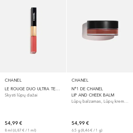
CHANEL
CHANEL
LE ROUGE DUO ULTRA TENUE
N°1 DE CHANEL
Skysti lūpų dažai
LIP AND CHEEK BALM
Lūpų balzamas, Lūpų kremas
54,99 €
54,99 €
8
ml
 (
6,87 €
 / 
1
ml
)
6.5
g
 (
8,46 €
 / 
1
g
)