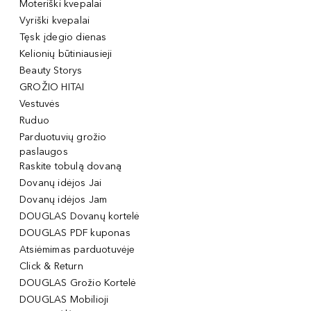
Moteriški kvepalai
Vyriški kvepalai
Tęsk įdegio dienas
Kelionių būtiniausieji
Beauty Storys
GROŽIO HITAI
Vestuvės
Ruduo
Parduotuvių grožio
paslaugos
Raskite tobulą dovaną
Dovanų idėjos Jai
Dovanų idėjos Jam
DOUGLAS Dovanų kortelė
DOUGLAS PDF kuponas
Atsiėmimas parduotuvėje
Click & Return
DOUGLAS Grožio Kortelė
DOUGLAS Mobilioji