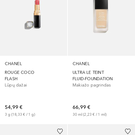
CHANEL
CHANEL
ROUGE COCO
ULTRA LE TEINT
FLASH
FLUID-FOUNDATION
Lūpų dažai
Makiažo pagrindas
54,99 €
66,99 €
3
g
 (
18,33 €
 / 
1
g
)
30
ml
 (
2,23 €
 / 
1
ml
)
+
11
+
6