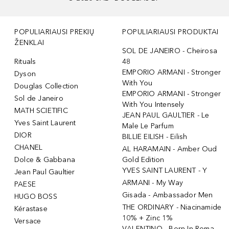
POPULIARIAUSI PREKIŲ
POPULIARIAUSI PRODUKTAI
ŽENKLAI
SOL DE JANEIRO - Cheirosa
Rituals
48
EMPORIO ARMANI - Stronger
Dyson
With You
Douglas Collection
EMPORIO ARMANI - Stronger
Sol de Janeiro
With You Intensely
MATH SCIETIFIC
JEAN PAUL GAULTIER - Le
Yves Saint Laurent
Male Le Parfum
DIOR
BILLIE EILISH - Eilish
CHANEL
AL HARAMAIN - Amber Oud
Dolce & Gabbana
Gold Edition
YVES SAINT LAURENT - Y
Jean Paul Gaultier
ARMANI - My Way
PAESE
Gisada - Ambassador Men
HUGO BOSS
THE ORDINARY - Niacinamide
Kérastase
10% + Zinc 1%
Versace
VALENTINO - Born In Roma