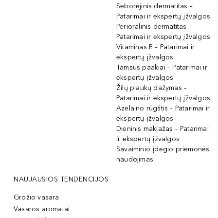
Seborėjinis dermatitas –
Patarimai ir ekspertų įžvalgos
Perioralinis dermatitas –
Patarimai ir ekspertų įžvalgos
Vitaminas E – Patarimai ir
ekspertų įžvalgos
Tamsūs paakiai – Patarimai ir
ekspertų įžvalgos
Žilų plaukų dažymas –
Patarimai ir ekspertų įžvalgos
Azelaino rūgštis – Patarimai ir
ekspertų įžvalgos
Dieninis makiažas – Patarimai
ir ekspertų įžvalgos
Savaiminio įdegio priemonės
naudojimas
NAUJAUSIOS TENDENCIJOS
Grožio vasara
Vasaros aromatai