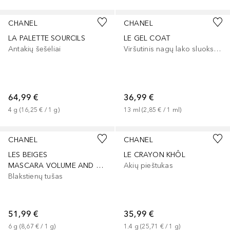
CHANEL
CHANEL
LA PALETTE SOURCILS
LE GEL COAT
Antakių šešėliai
Viršutinis nagų lako sluoksnis
64,99 €
36,99 €
4
g
 (
16,25 €
 / 
1
g
)
13
ml
 (
2,85 €
 / 
1
ml
)
+
1
CHANEL
CHANEL
LES BEIGES
LE CRAYON KHÔL
MASCARA VOLUME AND DEFINITION
Akių pieštukas
Blakstienų tušas
51,99 €
35,99 €
6
g
 (
8,67 €
 / 
1
g
)
1.4
g
 (
25,71 €
 / 
1
g
)