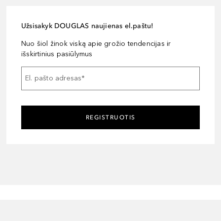
Užsisakyk DOUGLAS naujienas el.paštu!
Nuo šiol žinok viską apie grožio tendencijas ir
išskirtinius pasiūlymus
El. pašto adresas
*
REGISTRUOTIS