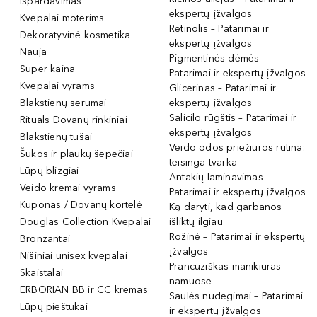
Išpardavimas
ekspertų įžvalgos
Kvepalai moterims
Retinolis – Patarimai ir
Dekoratyvinė kosmetika
ekspertų įžvalgos
Nauja
Pigmentinės dėmės –
Super kaina
Patarimai ir ekspertų įžvalgos
Kvepalai vyrams
Glicerinas – Patarimai ir
Blakstienų serumai
ekspertų įžvalgos
Salicilo rūgštis – Patarimai ir
Rituals Dovanų rinkiniai
ekspertų įžvalgos
Blakstienų tušai
Veido odos priežiūros rutina:
Šukos ir plaukų šepečiai
teisinga tvarka
Lūpų blizgiai
Antakių laminavimas –
Veido kremai vyrams
Patarimai ir ekspertų įžvalgos
Kuponas / Dovanų kortelė
Ką daryti, kad garbanos
Douglas Collection Kvepalai
išliktų ilgiau
Rožinė – Patarimai ir ekspertų
Bronzantai
įžvalgos
Nišiniai unisex kvepalai
Prancūziškas manikiūras
Skaistalai
namuose
ERBORIAN BB ir CC kremas
Saulės nudegimai – Patarimai
Lūpų pieštukai
ir ekspertų įžvalgos