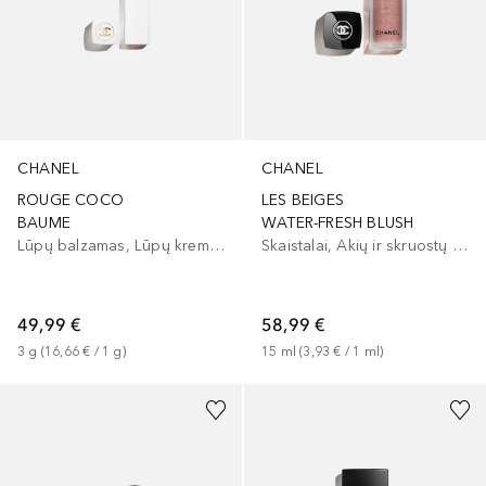
CHANEL
CHANEL
ROUGE COCO
LES BEIGES
BAUME
WATER-FRESH BLUSH
Lūpų balzamas, Lūpų kremas
Skaistalai, Akių ir skruostų dažai, Lūpų ir skruostų dažai
49,99 €
58,99 €
3
g
 (
16,66 €
 / 
1
g
)
15
ml
 (
3,93 €
 / 
1
ml
)
+
16
+
8