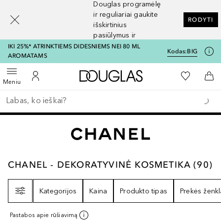
Douglas programėlę
[navigation.slideout.screenreader]
ir reguliariai gaukite
RODYTI
išskirtinius
pasiūlymus ir
nuolaidas
IKI 25%* ATRINKTIEMS DIDESNIEMS NEI 80 ML
Kodas:
BIG
AROMATAMS
Į Douglas pagrindinį pu
Į mano nor
Atidaryti meniu
Į mano paskyrą
Į kr
Meniu
Grįžk atgal
Vykdykite paiešką
CHANEL - DEKORATYVINĖ KOSMETIKA
90
R
CHANEL - DEKORATYVINĖ KOSMETIKA
(
90
)
Filtras
Kategorijos
Kaina
Produkto tipas
Prekės ženkl
Pastabos apie rūšiavimą