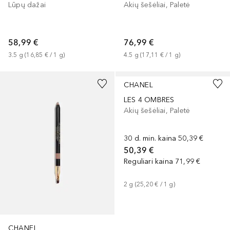
Lūpų dažai
Akių šešėliai, Paletė
58,99 €
76,99 €
3.5
g
 (
16,85 €
 / 
1
g
)
4.5
g
 (
17,11 €
 / 
1
g
)
+
7
+
6
CHANEL
LES 4 OMBRES
Akių šešėliai, Paletė
30 d. min. kaina
50,39 €
50,39 €
Reguliari kaina
71,99 €
2
g
 (
25,20 €
 / 
1
g
)
CHANEL