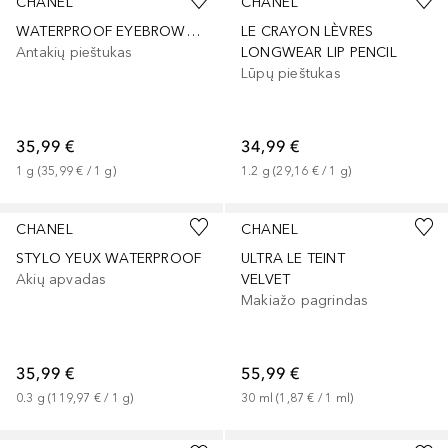
CHANEL
CHANEL
WATERPROOF EYEBROWS PENCIL
LE CRAYON LÈVRES
Antakių pieštukas
LONGWEAR LIP PENCIL
Lūpų pieštukas
35,99 €
34,99 €
1
g
 (
35,99 €
 / 
1
g
)
1.2
g
 (
29,16 €
 / 
1
g
)
+
13
+
6
CHANEL
CHANEL
STYLO YEUX WATERPROOF
ULTRA LE TEINT
Akių apvadas
VELVET
Makiažo pagrindas
35,99 €
55,99 €
0.3
g
 (
119,97 €
 / 
1
g
)
30
ml
 (
1,87 €
 / 
1
ml
)
+
9
+
9