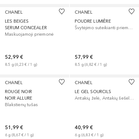
CHANEL
CHANEL
LES BEIGES
POUDRE LUMIÈRE
SERUM CONCEALER
Švytėjimo suteikianti priemonė/highlighteris
Maskuojamoji priemonė
52,99 €
57,99 €
8.5
g
 (
6,23 €
 / 
1
g
)
8.5
g
 (
6,82 €
 / 
1
g
)
CHANEL
CHANEL
ROUGE NOIR
LE GEL SOURCILS
NOIR ALLURE
Antakių želė, Antakių šešėliai/dažai
Blakstienų tušas
51,99 €
40,99 €
6
g
 (
8,67 €
 / 
1
g
)
6
g
 (
6,83 €
 / 
1
g
)