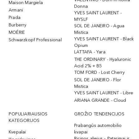
Maison Margiela
Donna
Armani
YVES SAINT LAURENT -
Prada
MYSLF
Burberry
SOL DE JANEIRO - Agua
MOÉRIE
Mistica
YVES SAINT LAURENT - Black
Schwarzkopf Professional
Opium
LATTAFA - Yara
THE ORDINARY - Hyaluronic
Acid 2% + B5
TOM FORD - Lost Cherry
SOL DE JANEIRO - Flor
Mistica
YVES SAINT LAURENT - Libre
ARIANA GRANDE - Cloud
POPULIARIAUSIOS
GROŽIO TENDENCIJOS
KATEGORIJOS
Prabangūs automobilio
Kvepalai
kvapai
Ricinos aliejus – Patarimai ir