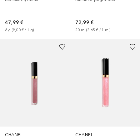
47,99 €
72,99 €
6
g
 (
8,00 €
 / 
1
g
)
20
ml
 (
3,65 €
 / 
1
ml
)
+
7
+
12
CHANEL
CHANEL