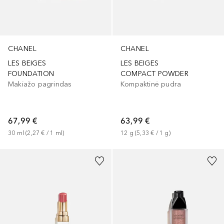
CHANEL
CHANEL
LES BEIGES
LES BEIGES
FOUNDATION
COMPACT POWDER
Makiažo pagrindas
Kompaktinė pudra
67,99 €
63,99 €
30
ml
 (
2,27 €
 / 
1
ml
)
12
g
 (
5,33 €
 / 
1
g
)
+
8
+
1