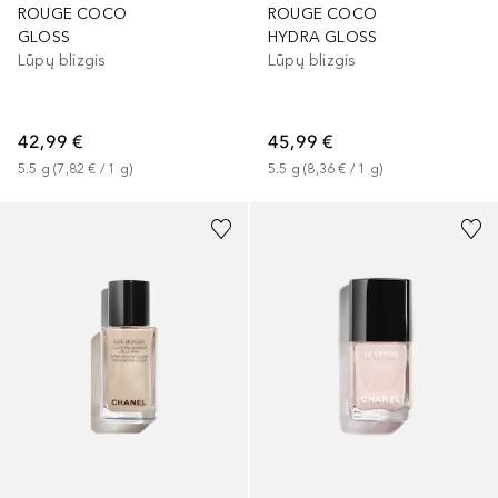
ROUGE COCO
ROUGE COCO
GLOSS
HYDRA GLOSS
Lūpų blizgis
Lūpų blizgis
42,99 €
45,99 €
5.5
g
 (
7,82 €
 / 
1
g
)
5.5
g
 (
8,36 €
 / 
1
g
)
+
29