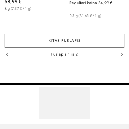
58,99 €
Reguliari kaina
34,99 €
8
g
 (
7,37 €
 / 
1
g
)
0.3
g
 (
81,63 €
 / 
1
g
)
KITAS PUSLAPIS
Puslapis 1 iš 2