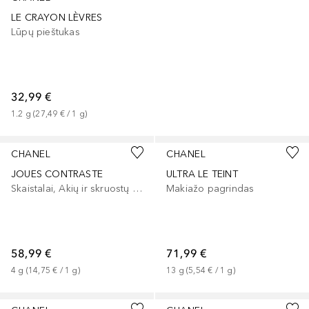
LE CRAYON LÈVRES
Lūpų pieštukas
32,99 €
1.2
g
 (
27,49 €
 / 
1
g
)
+
1
+
2
CHANEL
CHANEL
JOUES CONTRASTE
ULTRA LE TEINT
Skaistalai, Akių ir skruostų dažai, Lūpų ir skruostų dažai
Makiažo pagrindas
58,99 €
71,99 €
4
g
 (
14,75 €
 / 
1
g
)
13
g
 (
5,54 €
 / 
1
g
)
+
2
+
11