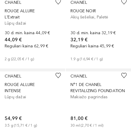
CHANEL
CHANEL
ROUGE ALLURE
ROUGE NOIR
L'Extrait
Akių šešėliai, Paletė
Lūpų dažai
30 d. min. kaina
44,09 €
30 d. min. kaina
32,19 €
44,09 €
32,19 €
Reguliari kaina
62,99 €
Reguliari kaina
45,99 €
2
g
 (
22,05 €
 / 
1
g
)
1.9
g
 (
16,94 €
 / 
1
g
)
+
5
+
11
CHANEL
CHANEL
ROUGE ALLURE
N°1 DE CHANEL
INTENSE
REVITALIZING FOUNDATION
Lūpų dažai
Makiažo pagrindas
54,99 €
81,00 €
3.5
g
 (
15,71 €
 / 
1
g
)
30
ml
 (
2,70 €
 / 
1
ml
)
+
3