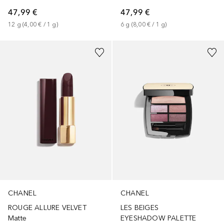
47,99 €
47,99 €
12
g
 (
4,00 €
 / 
1
g
)
6
g
 (
8,00 €
 / 
1
g
)
+
24
CHANEL
CHANEL
ROUGE ALLURE VELVET
LES BEIGES
Matte
EYESHADOW PALETTE