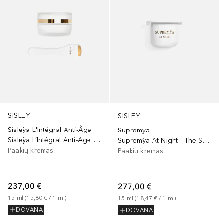
SISLEY
SISLEY
Sisleÿa L'Intégral Anti-Âge
Supremya
Sisleÿa L’Intégral Anti-Age Eye and Lip Contour Cream
Supremÿa At Night - The Supreme Anti-Aging Eye Cream
Paakių kremas
Paakių kremas
237,00 €
277,00 €
15
ml
 (
15,80 €
 / 
1
ml
)
15
ml
 (
18,47 €
 / 
1
ml
)
DOVANA
DOVANA