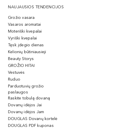
NAUJAUSIOS TENDENCIJOS
Grožio vasara
Vasaros aromatai
Moteriški kvepalai
Vyriški kvepalai
Tęsk įdegio dienas
Kelionių būtiniausieji
Beauty Storys
GROŽIO HITAI
Vestuvės
Ruduo
Parduotuvių grožio
paslaugos
Raskite tobulą dovaną
Dovanų idėjos Jai
Dovanų idėjos Jam
DOUGLAS Dovanų kortelė
DOUGLAS PDF kuponas