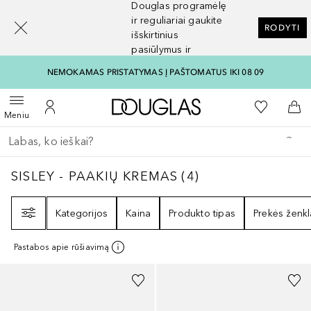
Douglas programėlę
[navigation.slideout.screenreader]
ir reguliariai gaukite
RODYTI
išskirtinius
pasiūlymus ir
nuolaidas
NEMOKAMAS PRISTATYMAS Į PAŠTOMATUS IKI 08 09
Į Douglas pagrindinį pu
Į mano nor
Atidaryti meniu
Į mano paskyrą
Į kr
Meniu
Grįžk atgal
Vykdykite paiešką
SISLEY - PAAKIŲ KREMAS
4
REZULTATAI
SISLEY - PAAKIŲ KREMAS
(
4
)
Filtras
Kategorijos
Kaina
Produkto tipas
Prekės ženkl
Pastabos apie rūšiavimą