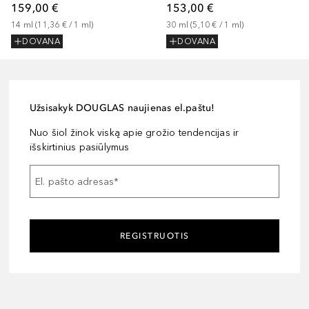
159,00 €
153,00 €
14
ml
 (
11,36 €
 / 
1
ml
)
30
ml
 (
5,10 €
 / 
1
ml
)
DOVANA
DOVANA
Užsisakyk DOUGLAS naujienas el.paštu!
Nuo šiol žinok viską apie grožio tendencijas ir
išskirtinius pasiūlymus
El. pašto adresas
*
REGISTRUOTIS