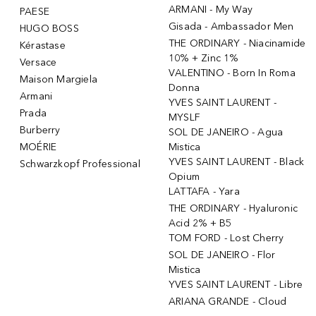
ARMANI - My Way
PAESE
Gisada - Ambassador Men
HUGO BOSS
THE ORDINARY - Niacinamide
Kérastase
10% + Zinc 1%
Versace
VALENTINO - Born In Roma
Maison Margiela
Donna
Armani
YVES SAINT LAURENT -
Prada
MYSLF
Burberry
SOL DE JANEIRO - Agua
MOÉRIE
Mistica
YVES SAINT LAURENT - Black
Schwarzkopf Professional
Opium
LATTAFA - Yara
THE ORDINARY - Hyaluronic
Acid 2% + B5
TOM FORD - Lost Cherry
SOL DE JANEIRO - Flor
Mistica
YVES SAINT LAURENT - Libre
ARIANA GRANDE - Cloud