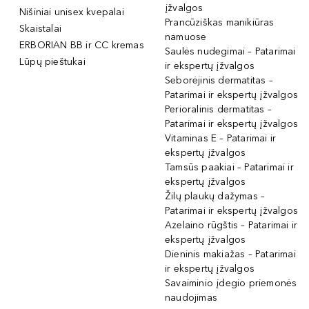
įžvalgos
Nišiniai unisex kvepalai
Prancūziškas manikiūras
Skaistalai
namuose
ERBORIAN BB ir CC kremas
Saulės nudegimai – Patarimai
Lūpų pieštukai
ir ekspertų įžvalgos
Seborėjinis dermatitas –
Patarimai ir ekspertų įžvalgos
Perioralinis dermatitas –
Patarimai ir ekspertų įžvalgos
Vitaminas E – Patarimai ir
ekspertų įžvalgos
Tamsūs paakiai – Patarimai ir
ekspertų įžvalgos
Žilų plaukų dažymas –
Patarimai ir ekspertų įžvalgos
Azelaino rūgštis – Patarimai ir
ekspertų įžvalgos
Dieninis makiažas – Patarimai
ir ekspertų įžvalgos
Savaiminio įdegio priemonės
naudojimas