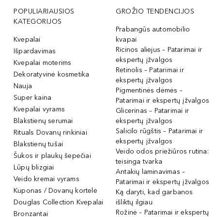
POPULIARIAUSIOS
GROŽIO TENDENCIJOS
KATEGORIJOS
Prabangūs automobilio
Kvepalai
kvapai
Ricinos aliejus – Patarimai ir
Išpardavimas
ekspertų įžvalgos
Kvepalai moterims
Retinolis – Patarimai ir
Dekoratyvinė kosmetika
ekspertų įžvalgos
Nauja
Pigmentinės dėmės –
Super kaina
Patarimai ir ekspertų įžvalgos
Kvepalai vyrams
Glicerinas – Patarimai ir
Blakstienų serumai
ekspertų įžvalgos
Salicilo rūgštis – Patarimai ir
Rituals Dovanų rinkiniai
ekspertų įžvalgos
Blakstienų tušai
Veido odos priežiūros rutina:
Šukos ir plaukų šepečiai
teisinga tvarka
Lūpų blizgiai
Antakių laminavimas –
Veido kremai vyrams
Patarimai ir ekspertų įžvalgos
Kuponas / Dovanų kortelė
Ką daryti, kad garbanos
Douglas Collection Kvepalai
išliktų ilgiau
Rožinė – Patarimai ir ekspertų
Bronzantai