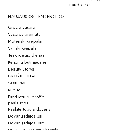
naudojimas
NAUJAUSIOS TENDENCIJOS
Grožio vasara
Vasaros aromatai
Moteriški kvepalai
Vyriški kvepalai
Tęsk įdegio dienas
Kelionių būtiniausieji
Beauty Storys
GROŽIO HITAI
Vestuvės
Ruduo
Parduotuvių grožio
paslaugos
Raskite tobulą dovaną
Dovanų idėjos Jai
Dovanų idėjos Jam