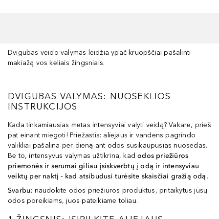
Dvigubas veido valymas leidžia ypač kruopščiai pašalinti
makiažą vos keliais žingsniais.
DVIGUBAS VALYMAS: NUOSEKLIOS
INSTRUKCIJOS
Kada tinkamiausias metas intensyviai valyti veidą? Vakare, prieš
pat einant miegoti! Priežastis: aliejaus ir vandens pagrindo
valikliai pašalina per dieną ant odos susikaupusias nuosėdas.
Be to, intensyvus valymas užtikrina, kad
odos priežiūros
priemonės ir serumai giliau įsiskverbtų į odą ir intensyviau
veiktų per naktį - kad atsibudusi turėsite skaisčiai gražią odą.
Svarbu:
naudokite odos priežiūros produktus, pritaikytus jūsų
odos poreikiams, juos pateikiame toliau.