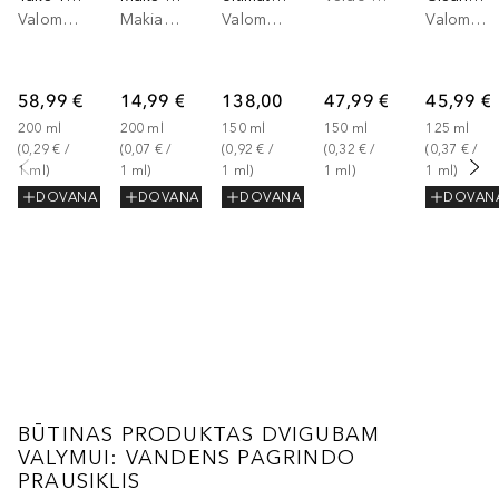
Valomasis veido aliejus
Makiažo valiklis
Valomasis veido aliejus
Valomasis veido kremas
58,99 €
14,99 €
138,00 €
47,99 €
45,99 €
200
ml
200
ml
150
ml
150
ml
125
ml
(
0,29 €
 / 
(
0,07 €
 / 
(
0,92 €
 / 
(
0,32 €
 / 
(
0,37 €
 / 
1
ml
)
1
ml
)
1
ml
)
1
ml
)
1
ml
)
DOVANA
DOVANA
DOVANA
DOVAN
BŪTINAS PRODUKTAS DVIGUBAM
VALYMUI: VANDENS PAGRINDO
PRAUSIKLIS