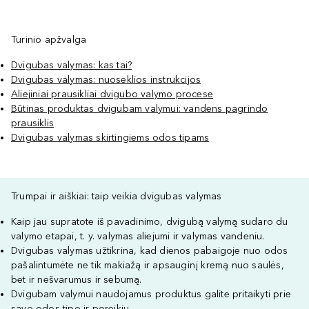
Turinio apžvalga
Dvigubas valymas: kas tai?
Dvigubas valymas: nuoseklios instrukcijos
Aliejiniai prausikliai dvigubo valymo procese
Būtinas produktas dvigubam valymui: vandens pagrindo
prausiklis
Dvigubas valymas skirtingiems odos tipams
Trumpai ir aiškiai: taip veikia dvigubas valymas
Kaip jau supratote iš pavadinimo, dvigubą valymą sudaro du
valymo etapai, t. y. valymas aliejumi ir valymas vandeniu.
Dvigubas valymas užtikrina, kad dienos pabaigoje nuo odos
pašalintumėte ne tik makiažą ir apsauginį kremą nuo saulės,
bet ir nešvarumus ir sebumą.
Dvigubam valymui naudojamus produktus galite pritaikyti prie
savo odos tipo ir poreikių.