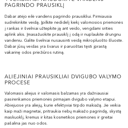
PAGRINDO PRAUSIKLĮ
Dabar atėjo eilė vandens pagrindo prausikliui. Pirmiausia
sudrėkinkite veidą. Įpilkite nedidelį kiekį valomosios priemonės
į rankas ir švelniai užtepkite ją ant veido, vengdami srities
aplink akis. Įmasažuokite prausiklį į odą ir nuplaukite drungnu
vandeniu. Galite švelniai nusausinti veidą mikropluošto šluoste.
Dabar jūsų veidas yra švarus ir paruoštas tęsti įprastą
vakarinę odos priežiūros rutiną.
ALIEJINIAI PRAUSIKLIAI DVIGUBO VALYMO
PROCESE
Valomasis aliejus ir valomasis balzamas yra dažniausiai
pasirenkamos priemonės pirmajam dvigubo valymo etapui.
Abiejuose yra aliejų, kurie efektyviai tirpdo makiažą. Jie veikia
kaip maži magnetai, pritraukia riebų makiažo pagrindą, skystą
maskuoklį, kremus ir kitas kosmetikos priemones ir greitai
pašalina jas nuo odos.