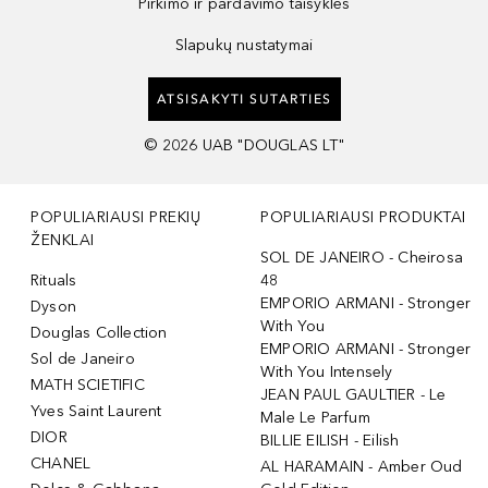
Pirkimo ir pardavimo taisyklės
Slapukų nustatymai
ATSISAKYTI SUTARTIES
©
2026
UAB "DOUGLAS LT"
POPULIARIAUSI PREKIŲ
POPULIARIAUSI PRODUKTAI
ŽENKLAI
SOL DE JANEIRO - Cheirosa
Rituals
48
EMPORIO ARMANI - Stronger
Dyson
With You
Douglas Collection
EMPORIO ARMANI - Stronger
Sol de Janeiro
With You Intensely
MATH SCIETIFIC
JEAN PAUL GAULTIER - Le
Yves Saint Laurent
Male Le Parfum
DIOR
BILLIE EILISH - Eilish
CHANEL
AL HARAMAIN - Amber Oud