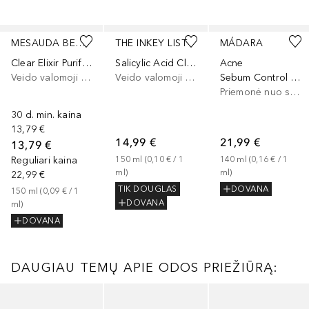
Praleisti slankiklį
MESAUDA BEAUTY
THE INKEY LIST
MÁDARA
Clear Elixir Purifying Cleansing Gel
Salicylic Acid Cleanser
Acne
Veido valomoji želė
Veido valomoji želė
Sebum Control Clear Skin Wash
Priemonė nuo spuogų
30 d. min. kaina
13,79 €
14,99 €
21,99 €
13,79 €
Reguliari kaina
150
ml
 (
0,10 €
 / 
1
140
ml
 (
0,16 €
 / 
1
ml
)
ml
)
22,99 €
TIK DOUGLAS
DOVANA
150
ml
 (
0,09 €
 / 
1
DOVANA
ml
)
DOVANA
DAUGIAU TEMŲ APIE ODOS PRIEŽIŪRĄ:
Praleisti slankiklį