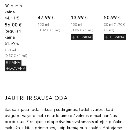
30 d. min.
kaina
47,99 €
13,99 €
50,99 €
44,11 €
56,00 €
150
ml
150
ml
30
ml
 (
1,70 €
(
0,32 €
 / 
1
ml
)
(
0,09 €
 / 
1
ml
)
/ 
1
ml
)
Reguliari
kaina
DOVANA
DOVANA
61,99 €
150
ml
(
0,37 €
 / 
1
ml
)
E-KAINA
DOVANA
JAUTRI IR SAUSA ODA
Sausa ir jautri oda linkusi į sudirgimus, todėl svarbu, kad
dvigubo valymo metu naudotumėte švelnius ir maitinančius
produktus. Pirmajame etape
švelnus valomasis aliejus
pašalins
makiažą ir kitas priemones, kaip kremą nuo saulės. Antrajame