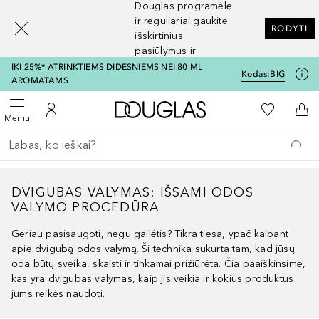
Douglas programėlę
[navigation.slideout.screenreader]
ir reguliariai gaukite
RODYTI
išskirtinius
pasiūlymus ir
nuolaidas
IKI 25%* ATRINKTIEMS DIDESNIEMS NEI 80 ML
Kodas:
BIG
AROMATAMS
Į Douglas pagrindinį pu
Į mano nor
Atidaryti meniu
Į mano paskyrą
Į kr
Meniu
Grįžk atgal
Vykdykite paiešką
DVIGUBAS VALYMAS: IŠSAMI ODOS
VALYMO PROCEDŪRA
Geriau pasisaugoti, negu gailėtis? Tikra tiesa, ypač kalbant
apie dvigubą odos valymą. Ši technika sukurta tam, kad jūsų
oda būtų sveika, skaisti ir tinkamai prižiūrėta. Čia paaiškinsime,
kas yra dvigubas valymas, kaip jis veikia ir kokius produktus
jums reikės naudoti.