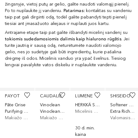
žingsnyje, vietoj putų ar gelio, galite naudoti valomąjį pienelį.
Po to nuplaukite jį vandeniu.
Patarimas:
kontaktas su vandeniu
taip pat gali dirginti odą, todėl galite pabandyti tepti pienelį
tiesiai ant įmasažuoto aliejaus ir nuplauti juos kartu.
Antrajame etape taip pat galite išbandyti micelinį vandenį su
tokiomis sudedamosiomis dalimis kaip hialurono rūgštis
. Jei
turite jautrią ir sausą odą, neturėtumėte naudoti valomojo
gelio, nes jo sudėtyje gali būti ingredientų, kurie pašalina
drėgmę iš odos. Micelinis vanduo yra ypač švelnus. Tiesiog
lengvai pavalykite vatos diskeliu ir nuplaukite vandeniu.
Praleisti slankiklį
PAYOT
CAUDALIE
LUMENE
SHISEIDO
Pâte Grise
Vinoclean
HERKKÄ Soothing Micellar Water
Softener & Balancing Lotion
Purifying Cleansing Micellar Water
Vinoclean Micellar Cleansing Water
Micelinis makiažo valiklis
Extra Rich Cleansing Milk
Makiažo valiklis
Makiažo valiklis
Valomasis veido pienelis
30 d. min.
kaina