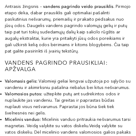
Antrasis žingsnis –
vandens pagrindo veido prausiklis
. Pirmojo
etapo dėka, dabar prausiklis gali optimaliai pašalinti
paskutinius nešvarumų, priemaišų ir prakaito pėdsakus nuo
jūsų odos. Daugelis vandens pagrindo valomųjų gelių ir putų
taip pat turi tokių sudedamųjų dalių kaip salicilo rūgštis ar
augalų ekstraktai, kurie yra pritaikyti jūsų odos poreikiams ir
gali užkirsti kelią odos bėrimams ir kitoms blogybėms. Čia taip
pat galite pasirinkti iš įvairių tekstūrų.
VANDENS PAGRINDO PRAUSIKLIAI:
APŽVALGA
Valomasis gelis:
Valomieji geliai lengvai užputoja po sąlyčio su
vandeniu ir akimirksniu pašalina riebalus bei kitus nešvarumus.
Valomosios putos:
užtepkite putų ant sudrėkintos odos ir
nuplaukite jas vandeniu. Tai greitas ir paprastas būdas
nuplauti visus nešvarumus. Paprastai jos būna šiek tiek
švelnesnės nei gelis.
Micelinis vanduo:
Micelinis vanduo pritraukia nešvarumus tarsi
magnetas. Veidą valykite su vatos diskeliu.Veidą valykite su
vatos diskeliu. Dėl micelinio vandens valomosios galios pakaks