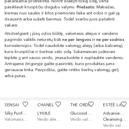
pakankamai pridrėkinta. Norint išlaikyti tokią odą, verta
pasikliauti kruopščiu dvigubu valymu.
Priežastis:
Makiažas,
kremas nuo saulės ir kitos priemonės lieka ant odos ir gali ją
išsausinti arba sukelti bėrimus. Todėl svarbu juos pašalinti
vakare.
Atsižvelgiant į jūsų odos būklę, valomasis aliejus ir vandens
pagrindo valiklis neturėtų būti
ne per lengvos ir ne per sodrios
konsistencijos. Todėl naudokite valomąjį aliejų (arba balzamą),
kuris kruopščiai ir švelniai valo odą. Sukamaisiais judesiais
tepkite jį ant sauso veido, įmasažuokite ir nuplaukite vandeniu.
Antrajame žingsnyje galite pasirinkti, kuris produktas jums
geriausiai tinka. Pavyzdžiui, galite rinktis švelnų valomąjį gelį
arba putas.
Praleisti slankiklį
SENSAI
CHANEL
THE ORDINARY
ESTÉE LAUDER
Silky Purifying Cleansing Oil
L’HUILE
Glucoside Foaming Cleanser
Advanced Night Repair
Valomasis veido aliejus
Veido aliejus
Veido valomoji želė
Cleansing Gelee
Veido valomoji želė