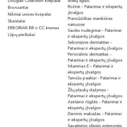
Douglas Collection Kvepalai
išliktų ilgiau
Rožinė – Patarimai ir ekspertų
Bronzantai
įžvalgos
Nišiniai unisex kvepalai
Prancūziškas manikiūras
Skaistalai
namuose
ERBORIAN BB ir CC kremas
Saulės nudegimai – Patarimai
Lūpų pieštukai
ir ekspertų įžvalgos
Seborėjinis dermatitas –
Patarimai ir ekspertų įžvalgos
Perioralinis dermatitas –
Patarimai ir ekspertų įžvalgos
Vitaminas E – Patarimai ir
ekspertų įžvalgos
Tamsūs paakiai – Patarimai ir
ekspertų įžvalgos
Žilų plaukų dažymas –
Patarimai ir ekspertų įžvalgos
Azelaino rūgštis – Patarimai ir
ekspertų įžvalgos
Dieninis makiažas – Patarimai
ir ekspertų įžvalgos
Savaiminio įdegio priemonės