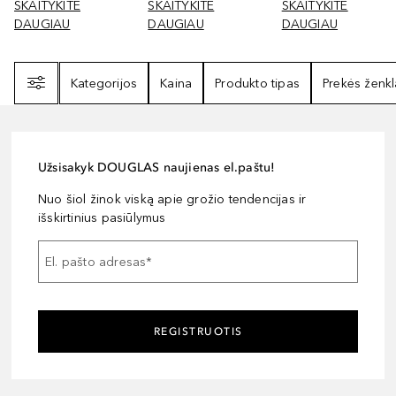
SKAITYKITE
SKAITYKITE
SKAITYKITE
DAUGIAU
DAUGIAU
DAUGIAU
Filtras
Kategorijos
Kaina
Produkto tipas
Prekės ženkl
Užsisakyk DOUGLAS naujienas el.paštu!
Nuo šiol žinok viską apie grožio tendencijas ir
išskirtinius pasiūlymus
El. pašto adresas
*
REGISTRUOTIS