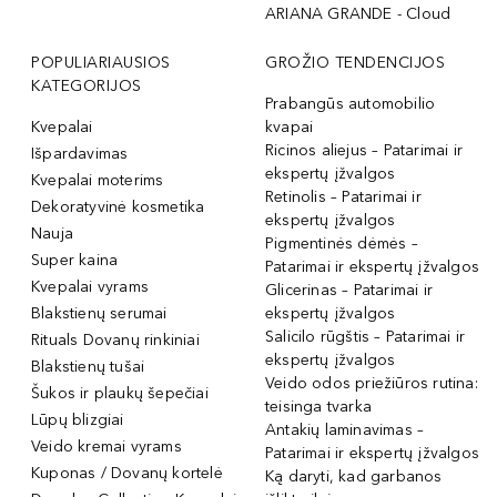
ARIANA GRANDE - Cloud
POPULIARIAUSIOS
GROŽIO TENDENCIJOS
KATEGORIJOS
Prabangūs automobilio
Kvepalai
kvapai
Ricinos aliejus – Patarimai ir
Išpardavimas
ekspertų įžvalgos
Kvepalai moterims
Retinolis – Patarimai ir
Dekoratyvinė kosmetika
ekspertų įžvalgos
Nauja
Pigmentinės dėmės –
Super kaina
Patarimai ir ekspertų įžvalgos
Kvepalai vyrams
Glicerinas – Patarimai ir
Blakstienų serumai
ekspertų įžvalgos
Salicilo rūgštis – Patarimai ir
Rituals Dovanų rinkiniai
ekspertų įžvalgos
Blakstienų tušai
Veido odos priežiūros rutina:
Šukos ir plaukų šepečiai
teisinga tvarka
Lūpų blizgiai
Antakių laminavimas –
Veido kremai vyrams
Patarimai ir ekspertų įžvalgos
Kuponas / Dovanų kortelė
Ką daryti, kad garbanos