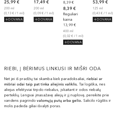
25,99 €
17,49 €
53,99 €
8,39 €
8,39 €
200
ml
200
ml
125
ml
(
0,13 €
 / 
1
ml
)
(
0,09 €
 / 
1
ml
)
(
0,43 €
 / 
1
ml
)
Reguliari
kaina
DOVANA
DOVANA
DOVANA
13,99 €
400
ml
(
0,02 €
 / 
1
ml
)
DOVANA
RIEBI, Į BĖRIMUS LINKUSI IR MIŠRI ODA
Net jei iš pradžių tai skamba kiek paradoksaliai,
riebiai ar
mišriai odai taip pat tinka aliejinis valiklis.
Tai logiška, nes
aliejus efektyviai tirpdo riebalus, įskaitant ir odos riebalų
perteklių. Lengvai įmasažavę aliejų ir jį nuplovę, pereikite prie
vandens pagrindo
valomųjų putų arba gelio.
Salicilo rūgštis ir
molis padeda giliai išvalyti poras.