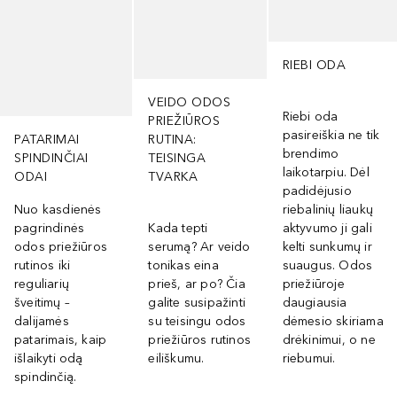
RIEBI ODA
VEIDO ODOS
Riebi oda
PRIEŽIŪROS
pasireiškia ne tik
PATARIMAI
RUTINA:
brendimo
SPINDINČIAI
TEISINGA
laikotarpiu. Dėl
ODAI
TVARKA
padidėjusio
Nuo kasdienės
riebalinių liaukų
pagrindinės
Kada tepti
aktyvumo ji gali
odos priežiūros
serumą? Ar veido
kelti sunkumų ir
rutinos iki
tonikas eina
suaugus. Odos
reguliarių
prieš, ar po? Čia
priežiūroje
šveitimų –
galite susipažinti
daugiausia
dalijamės
su teisingu odos
dėmesio skiriama
patarimais, kaip
priežiūros rutinos
drėkinimui, o ne
išlaikyti odą
eiliškumu.
riebumui.
spindinčią.