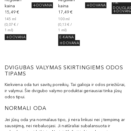
TIK
DOVANA
DOVANA
kaina
kaina
DOUGLA
DOVAN
15,49 €
17,49 €
145
ml
100
ml
(
0,07 €
 / 
(
0,13 €
 / 
1
ml
)
1
ml
)
DOVANA
E-KAINA
DOVANA
DVIGUBAS VALYMAS SKIRTINGIEMS ODOS
TIPAMS
Kiekviena oda turi savitų poreikių. Tai galioja ir odos priežiūrai,
ir valymui. Šie dvigubo valymo produktai geriausiai tinka jūsų
odos tipui.
NORMALI ODA
Jei jūsų oda yra normalaus tipo, ji nėra linkusi nei į tempimą ar
sausėjimą, nei riebaluojasi. Ji natūraliai subalansuota ir