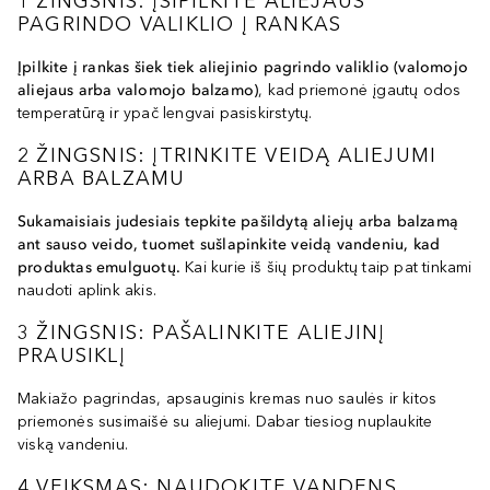
1 ŽINGSNIS: ĮSIPILKITE ALIEJAUS
PAGRINDO VALIKLIO Į RANKAS
Įpilkite į rankas šiek tiek aliejinio pagrindo valiklio (valomojo
aliejaus arba valomojo balzamo)
, kad priemonė įgautų odos
temperatūrą ir ypač lengvai pasiskirstytų.
2 ŽINGSNIS: ĮTRINKITE VEIDĄ ALIEJUMI
ARBA BALZAMU
Sukamaisiais judesiais tepkite pašildytą aliejų arba balzamą
ant sauso veido, tuomet sušlapinkite veidą vandeniu, kad
produktas emulguotų.
Kai kurie iš šių produktų taip pat tinkami
naudoti aplink akis.
3 ŽINGSNIS: PAŠALINKITE ALIEJINĮ
PRAUSIKLĮ
Makiažo pagrindas, apsauginis kremas nuo saulės ir kitos
priemonės susimaišė su aliejumi. Dabar tiesiog nuplaukite
viską vandeniu.
4 VEIKSMAS: NAUDOKITE VANDENS