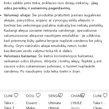
Koks valiklis jums tinka, priklauso nuo dviejų veiksnių -
jūsų
odos poreikių ir asmeninių pageidavimų.
Valomieji aliejai
: Šie produktai praturtinti įvairiais augaliniais
aliejais, pavyzdžiui, argano ar vynuogių sėklų aliejumi, ir
švelniai bei veiksmingai pašalina makiažą bei riebalų perteklių.
Kadangi aliejus savaime netirpsta vandenyje, specialiuose
valomuosiuose aliejuose naudojami emulsikliai – jie užtikrina,
kad priemonę būtų galima lengvai nuplauti vandeniu be jokių
likučių. Gryni natūralūs aliejai emulsiklių neturi, todėl
kasdieniam veido valymui tinka tik iš dalies.
Valomasis balzamas
: Šis kietos konsistencijos balzamas,
veikiamas odos šilumos, ištirpsta į švelnų aliejų. Tepkite jį ant
sausos odos sukamaisiais judesiais, o tuomet nuplaukite
vandeniu. Po naudojimo oda lieka švelni ir švari.
Praleisti slankiklį
CLINIQUE
DOUGLAS COLLECTION
SENSAI
CHANEL
CLINIQUE
Take the Day off
Essential
Ultimate
L’HUILE
Take the Day off
Take The Day Off Cleansing Oil
Make-Up Removing Oil
Ultimate The Cleaning Oil
Veido aliejus
Cleansing Balm