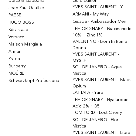
Dolce & Gabbana
Gold Edition
YVES SAINT LAURENT - Y
Jean Paul Gaultier
ARMANI - My Way
PAESE
Gisada - Ambassador Men
HUGO BOSS
THE ORDINARY - Niacinamide
Kérastase
10% + Zinc 1%
Versace
VALENTINO - Born In Roma
Maison Margiela
Donna
Armani
YVES SAINT LAURENT -
Prada
MYSLF
Burberry
SOL DE JANEIRO - Agua
MOÉRIE
Mistica
YVES SAINT LAURENT - Black
Schwarzkopf Professional
Opium
LATTAFA - Yara
THE ORDINARY - Hyaluronic
Acid 2% + B5
TOM FORD - Lost Cherry
SOL DE JANEIRO - Flor
Mistica
YVES SAINT LAURENT - Libre