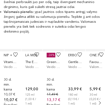
švelniai perbraukti juo per odą, taip išvengiant mechaninio
dirginimo, kuris gali sukelti stresą jautriai odai.
Valomasis pienelis:
ypač jautrios odos tipams antrąjį valymo
žingsnį galima atlikti su valomuoju pieneliu. Tepkite jį ant odos
tapšnojamaisiais judesiais ir nuplaukite vandeniu. Valomasis
pienelis yra šiek tiek sodresnis ir suteikia odai lengvo
drėkinimo pojūtį.
Praleisti slankiklį
NIP + FAB
LA MER
BEAUTY OF JOSEON
ERBORIAN
ONE.TWO.FREE!
-24%
Vitamin C Fix Cleanser
The Essence Foaming Cleanser
Green Plum Refreshing
Gentle Cleansing Gel With Soothing Centella Asiatica
Favourite Foaming Cleanser
Veido valomoji želė
Veido valomoji želė
Veido valomoji želė
Veido valomoji želė
Valomosios veido putos
30 d.
30 d.
min.
min.
129,00 €
33,99 €
5,99 €
kaina
kaina
10,07 €
17,49 €
125
ml
180
ml
30
ml
10,07 €
13,17 €
(
1,03 €
 / 
(
0,19 €
 / 
(
0,20 €
 / 
1
ml
)
1
ml
)
1
ml
)
Reguliari
Reguliari