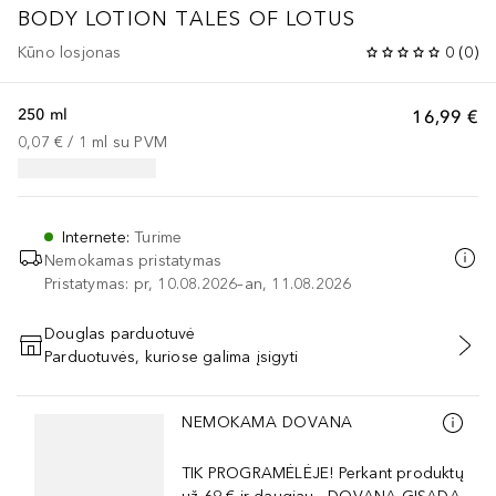
BODY LOTION TALES OF LOTUS
Kūno losjonas
0
(
0
)
250 ml
16,99 €
0,07 €
 / 
1
ml
su PVM
Internete
:
Turime
Nemokamas pristatymas
Pristatymas: pr, 10.08.2026–an, 11.08.2026
Douglas parduotuvė
Parduotuvės, kuriose galima įsigyti
PRIDĖTI Į KREPŠELĮ
Praleisti slankiklį
NEMOKAMA DOVANA
TIK PROGRAMĖLĖJE! Perkant produktų