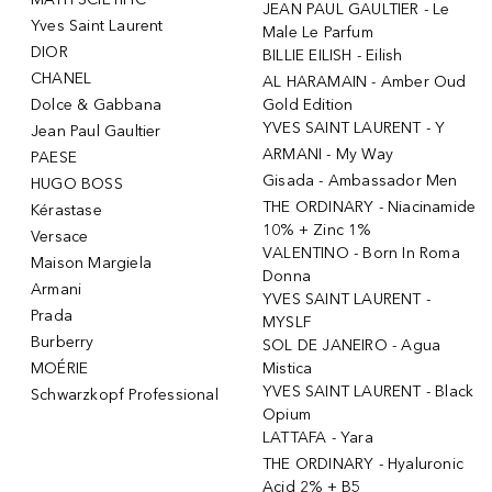
JEAN PAUL GAULTIER - Le
Yves Saint Laurent
Male Le Parfum
DIOR
BILLIE EILISH - Eilish
CHANEL
AL HARAMAIN - Amber Oud
Dolce & Gabbana
Gold Edition
YVES SAINT LAURENT - Y
Jean Paul Gaultier
ARMANI - My Way
PAESE
Gisada - Ambassador Men
HUGO BOSS
THE ORDINARY - Niacinamide
Kérastase
10% + Zinc 1%
Versace
VALENTINO - Born In Roma
Maison Margiela
Donna
Armani
YVES SAINT LAURENT -
Prada
MYSLF
Burberry
SOL DE JANEIRO - Agua
MOÉRIE
Mistica
YVES SAINT LAURENT - Black
Schwarzkopf Professional
Opium
LATTAFA - Yara
THE ORDINARY - Hyaluronic
Acid 2% + B5