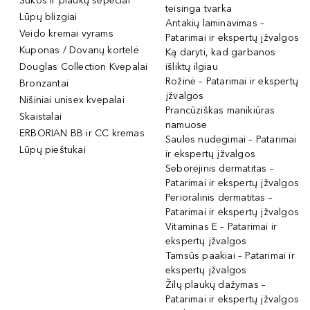
Šukos ir plaukų šepečiai
teisinga tvarka
Lūpų blizgiai
Antakių laminavimas –
Veido kremai vyrams
Patarimai ir ekspertų įžvalgos
Kuponas / Dovanų kortelė
Ką daryti, kad garbanos
Douglas Collection Kvepalai
išliktų ilgiau
Rožinė – Patarimai ir ekspertų
Bronzantai
įžvalgos
Nišiniai unisex kvepalai
Prancūziškas manikiūras
Skaistalai
namuose
ERBORIAN BB ir CC kremas
Saulės nudegimai – Patarimai
Lūpų pieštukai
ir ekspertų įžvalgos
Seborėjinis dermatitas –
Patarimai ir ekspertų įžvalgos
Perioralinis dermatitas –
Patarimai ir ekspertų įžvalgos
Vitaminas E – Patarimai ir
ekspertų įžvalgos
Tamsūs paakiai – Patarimai ir
ekspertų įžvalgos
Žilų plaukų dažymas –
Patarimai ir ekspertų įžvalgos