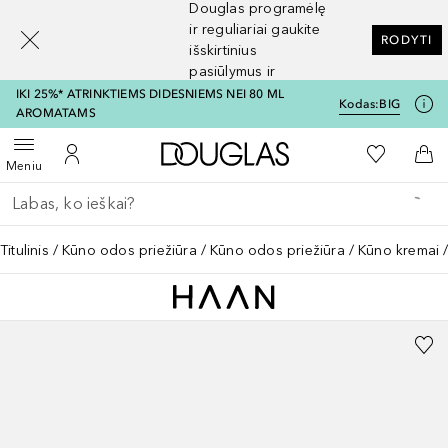
Douglas programėlę
[navigation.slideout.screenreader]
ir reguliariai gaukite
RODYTI
išskirtinius
pasiūlymus ir
nuolaidas
IKI 25%* ATRINKTIEMS DIDESNIEMS NEI 80 ML
Kodas:
BIG
AROMATAMS
Į Douglas pagrindinį pu
Į mano nor
Atidaryti meniu
Į mano paskyrą
Į kr
Meniu
Grįžk atgal
Vykdykite paiešką
Titulinis
Kūno odos priežiūra
Kūno odos priežiūra
Kūno kremai