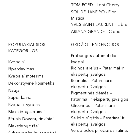
TOM FORD - Lost Cherry
SOL DE JANEIRO - Flor
Mistica
YVES SAINT LAURENT - Libre
ARIANA GRANDE - Cloud
POPULIARIAUSIOS
GROŽIO TENDENCIJOS
KATEGORIJOS
Prabangūs automobilio
Kvepalai
kvapai
Ricinos aliejus – Patarimai ir
Išpardavimas
ekspertų įžvalgos
Kvepalai moterims
Retinolis – Patarimai ir
Dekoratyvinė kosmetika
ekspertų įžvalgos
Nauja
Pigmentinės dėmės –
Super kaina
Patarimai ir ekspertų įžvalgos
Kvepalai vyrams
Glicerinas – Patarimai ir
Blakstienų serumai
ekspertų įžvalgos
Salicilo rūgštis – Patarimai ir
Rituals Dovanų rinkiniai
ekspertų įžvalgos
Blakstienų tušai
Veido odos priežiūros rutina: