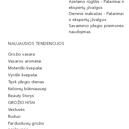
Azelaino rūgštis – Patarimai ir
ekspertų įžvalgos
Dieninis makiažas – Patarimai
ir ekspertų įžvalgos
Savaiminio įdegio priemonės
naudojimas
NAUJAUSIOS TENDENCIJOS
Grožio vasara
Vasaros aromatai
Moteriški kvepalai
Vyriški kvepalai
Tęsk įdegio dienas
Kelionių būtiniausieji
Beauty Storys
GROŽIO HITAI
Vestuvės
Ruduo
Parduotuvių grožio