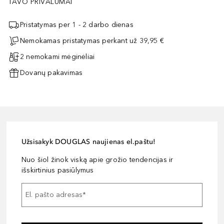
TAVO PRIVALUMAI
Pristatymas per 1 - 2 darbo dienas
Nemokamas pristatymas perkant už 39,95 €
2 nemokami mėginėliai
Dovanų pakavimas
Užsisakyk DOUGLAS naujienas el.paštu!
Nuo šiol žinok viską apie grožio tendencijas ir
išskirtinius pasiūlymus
El. pašto adresas
*