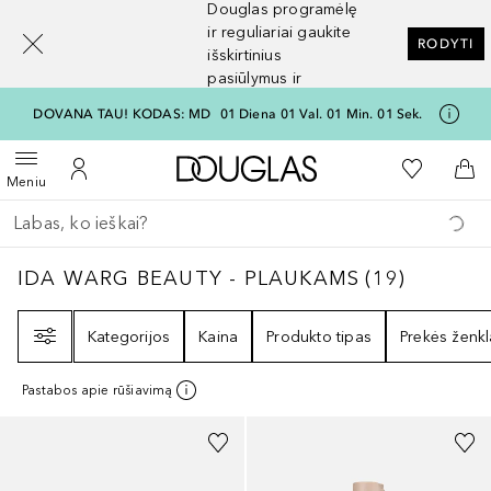
Douglas programėlę
[navigation.slideout.screenreader]
ir reguliariai gaukite
RODYTI
išskirtinius
pasiūlymus ir
nuolaidas
DOVANA TAU! KODAS: MD
01
Diena
01
Val.
01
Min.
01
Sek.
Į Douglas pagrindinį pu
Į mano nor
Atidaryti meniu
Į mano paskyrą
Į kr
Meniu
Grįžk atgal
Vykdykite paiešką
IDA WARG BEAUTY - PLAUKAMS
19
REZULT
IDA WARG BEAUTY - PLAUKAMS
(
19
)
Filtras
Kategorijos
Kaina
Produkto tipas
Prekės ženkl
Pastabos apie rūšiavimą