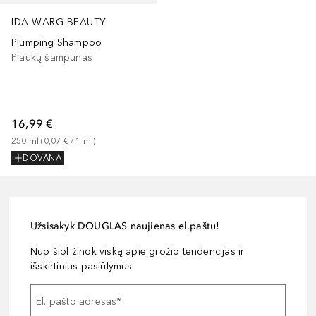
IDA WARG BEAUTY
Plumping Shampoo
Plaukų šampūnas
16,99 €
250
ml
 (
0,07 €
 / 
1
ml
)
DOVANA
Užsisakyk DOUGLAS naujienas el.paštu!
Nuo šiol žinok viską apie grožio tendencijas ir
išskirtinius pasiūlymus
El. pašto adresas
*