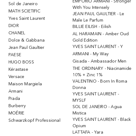
EMPORIO ARMANI - Stronger
Sol de Janeiro
With You Intensely
MATH SCIETIFIC
JEAN PAUL GAULTIER - Le
Yves Saint Laurent
Male Le Parfum
DIOR
BILLIE EILISH - Eilish
CHANEL
AL HARAMAIN - Amber Oud
Dolce & Gabbana
Gold Edition
YVES SAINT LAURENT - Y
Jean Paul Gaultier
ARMANI - My Way
PAESE
Gisada - Ambassador Men
HUGO BOSS
THE ORDINARY - Niacinamide
Kérastase
10% + Zinc 1%
Versace
VALENTINO - Born In Roma
Maison Margiela
Donna
Armani
YVES SAINT LAURENT -
Prada
MYSLF
Burberry
SOL DE JANEIRO - Agua
MOÉRIE
Mistica
YVES SAINT LAURENT - Black
Schwarzkopf Professional
Opium
LATTAFA - Yara