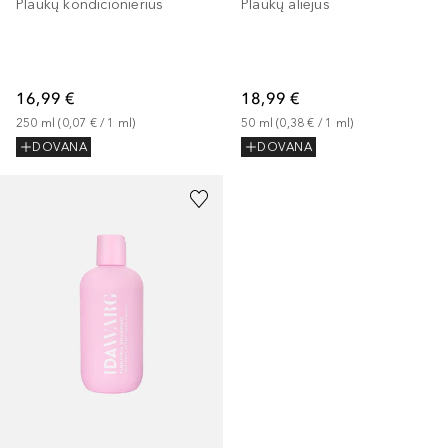
Plaukų kondicionierius
Plaukų aliejus
16,99 €
18,99 €
250
ml
 (
0,07 €
 / 
1
ml
)
50
ml
 (
0,38 €
 / 
1
ml
)
DOVANA
DOVANA