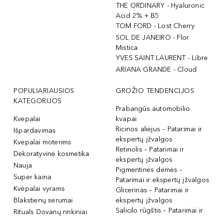
THE ORDINARY - Hyaluronic
Acid 2% + B5
TOM FORD - Lost Cherry
SOL DE JANEIRO - Flor
Mistica
YVES SAINT LAURENT - Libre
ARIANA GRANDE - Cloud
POPULIARIAUSIOS
GROŽIO TENDENCIJOS
KATEGORIJOS
Prabangūs automobilio
Kvepalai
kvapai
Ricinos aliejus – Patarimai ir
Išpardavimas
ekspertų įžvalgos
Kvepalai moterims
Retinolis – Patarimai ir
Dekoratyvinė kosmetika
ekspertų įžvalgos
Nauja
Pigmentinės dėmės –
Super kaina
Patarimai ir ekspertų įžvalgos
Kvepalai vyrams
Glicerinas – Patarimai ir
Blakstienų serumai
ekspertų įžvalgos
Salicilo rūgštis – Patarimai ir
Rituals Dovanų rinkiniai