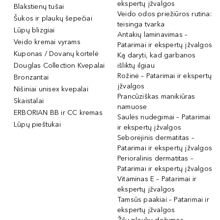
ekspertų įžvalgos
Blakstienų tušai
Veido odos priežiūros rutina:
Šukos ir plaukų šepečiai
teisinga tvarka
Lūpų blizgiai
Antakių laminavimas –
Veido kremai vyrams
Patarimai ir ekspertų įžvalgos
Kuponas / Dovanų kortelė
Ką daryti, kad garbanos
Douglas Collection Kvepalai
išliktų ilgiau
Rožinė – Patarimai ir ekspertų
Bronzantai
įžvalgos
Nišiniai unisex kvepalai
Prancūziškas manikiūras
Skaistalai
namuose
ERBORIAN BB ir CC kremas
Saulės nudegimai – Patarimai
Lūpų pieštukai
ir ekspertų įžvalgos
Seborėjinis dermatitas –
Patarimai ir ekspertų įžvalgos
Perioralinis dermatitas –
Patarimai ir ekspertų įžvalgos
Vitaminas E – Patarimai ir
ekspertų įžvalgos
Tamsūs paakiai – Patarimai ir
ekspertų įžvalgos