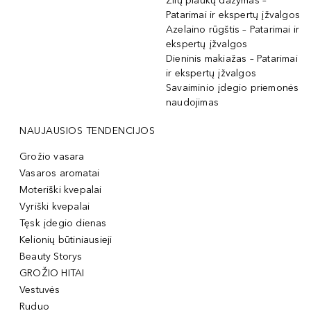
Žilų plaukų dažymas –
Patarimai ir ekspertų įžvalgos
Azelaino rūgštis – Patarimai ir
ekspertų įžvalgos
Dieninis makiažas – Patarimai
ir ekspertų įžvalgos
Savaiminio įdegio priemonės
naudojimas
NAUJAUSIOS TENDENCIJOS
Grožio vasara
Vasaros aromatai
Moteriški kvepalai
Vyriški kvepalai
Tęsk įdegio dienas
Kelionių būtiniausieji
Beauty Storys
GROŽIO HITAI
Vestuvės
Ruduo