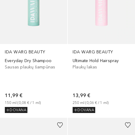
IDA WARG BEAUTY
IDA WARG BEAUTY
Everyday Dry Shampoo
Ultimate Hold Hairspray
Sausas plaukų šampūnas
Plaukų lakas
11,99 €
13,99 €
150
ml
 (
0,08 €
 / 
1
ml
)
250
ml
 (
0,06 €
 / 
1
ml
)
DOVANA
DOVANA