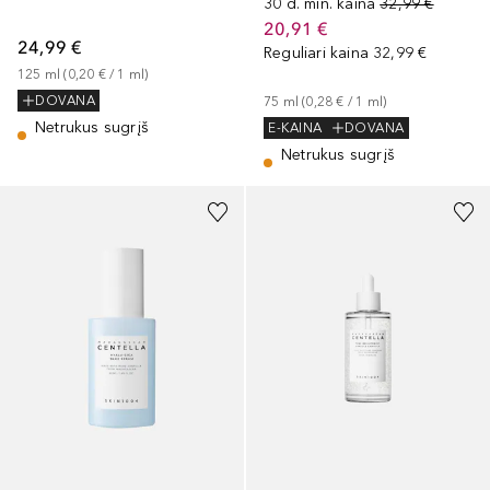
30 d. min. kaina
32,99 €
20,91 €
24,99 €
Reguliari kaina
32,99 €
125
ml
 (
0,20 €
 / 
1
ml
)
DOVANA
75
ml
 (
0,28 €
 / 
1
ml
)
Netrukus sugrįš
E-KAINA
DOVANA
Netrukus sugrįš