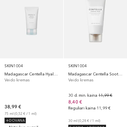
SKIN1004
SKIN1004
Madagascar Centella Hyalu-Cica Moisture Cream
Madagascar Centella Soothing Cream 30Ml
Veido kremas
Veido kremas
30 d. min. kaina
11,99 €
8,40 €
38,99 €
Reguliari kaina
11,99 €
75
ml
 (
0,52 €
 / 
1
ml
)
DOVANA
30
ml
 (
0,28 €
 / 
1
ml
)