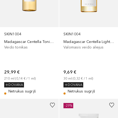
SKIN1004
SKIN1004
Madagascar Centella Toning Tone
Madagascar Centella Light Cleansing Oil
Veido tonikas
Valomasis veido aliejus
29,99 €
9,69 €
210
ml
 (
0,14 €
 / 
1
ml
)
30
ml
 (
0,32 €
 / 
1
ml
)
DOVANA
DOVANA
Netrukus sugrįš
Netrukus sugrįš
-29%