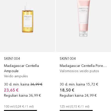
SKIN1004
SKIN1004
Madagascar Centella
Madagascar Centella Poremizing Deep Cleansing Foam
Ampoule
Valomosios veido putos
Veido ampulės
30 d. min. kaina
36,99 €
30 d. min. kaina
15,72 €
23,65 €
18,50 €
Reguliari kaina
36,99 €
Reguliari kaina
24,99 €
100
ml
 (
0,24 €
 / 
1
ml
)
125
ml
 (
0,15 €
 / 
1
ml
)