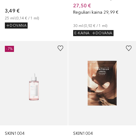
27,50 €
3,49 €
Reguliari kaina
29,99 €
25
ml
 (
0,14 €
 / 
1
ml
)
DOVANA
30
ml
 (
0,92 €
 / 
1
ml
)
E-KAINA
DOVANA
-7%
SKIN1004
SKIN1004