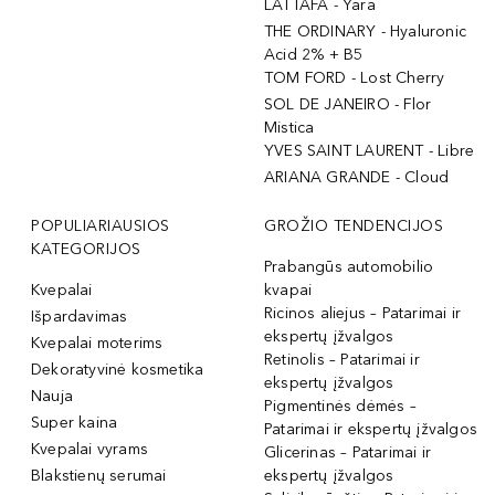
LATTAFA - Yara
THE ORDINARY - Hyaluronic
Acid 2% + B5
TOM FORD - Lost Cherry
SOL DE JANEIRO - Flor
Mistica
YVES SAINT LAURENT - Libre
ARIANA GRANDE - Cloud
POPULIARIAUSIOS
GROŽIO TENDENCIJOS
KATEGORIJOS
Prabangūs automobilio
Kvepalai
kvapai
Ricinos aliejus – Patarimai ir
Išpardavimas
ekspertų įžvalgos
Kvepalai moterims
Retinolis – Patarimai ir
Dekoratyvinė kosmetika
ekspertų įžvalgos
Nauja
Pigmentinės dėmės –
Super kaina
Patarimai ir ekspertų įžvalgos
Kvepalai vyrams
Glicerinas – Patarimai ir
Blakstienų serumai
ekspertų įžvalgos