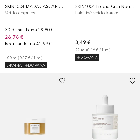
SKIN1004 MADAGASCAR CENTELLA POREMIZING FRESH AMPOULE 100ml
SKIN1004 Probio-Cica Nourishing Mask
Veido ampulės
Lakštinė veido kaukė
30 d. min. kaina
28,80 €
26,78 €
3,49 €
Reguliari kaina
41,99 €
22
ml
 (
0,16 €
 / 
1
ml
)
DOVANA
100
ml
 (
0,27 €
 / 
1
ml
)
E-KAINA
DOVANA