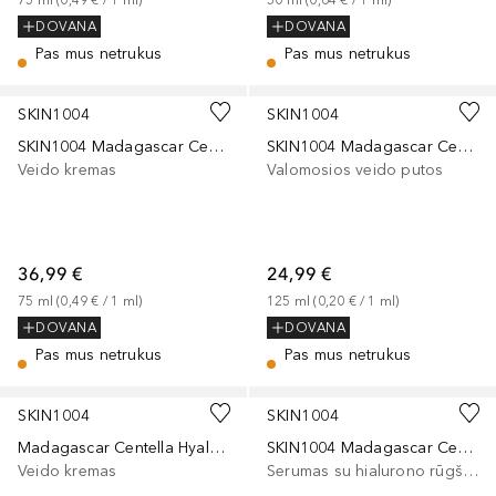
75
ml
 (
0,49 €
 / 
1
ml
)
50
ml
 (
0,64 €
 / 
1
ml
)
DOVANA
DOVANA
Pas mus netrukus
Pas mus netrukus
SKIN1004
SKIN1004
SKIN1004 Madagascar Centella Tone Brightening Capsule Cream
SKIN1004 Madagascar Centella Tone Brightening Cleansing Gel Foam
Veido kremas
Valomosios veido putos
36,99 €
24,99 €
75
ml
 (
0,49 €
 / 
1
ml
)
125
ml
 (
0,20 €
 / 
1
ml
)
DOVANA
DOVANA
Pas mus netrukus
Pas mus netrukus
SKIN1004
SKIN1004
Madagascar Centella Hyalu-Cica WATER-FIT Sun serum
SKIN1004 Madagascar Centella Hyalu-Cica First Ampoule
Veido kremas
Serumas su hialurono rūgštimi