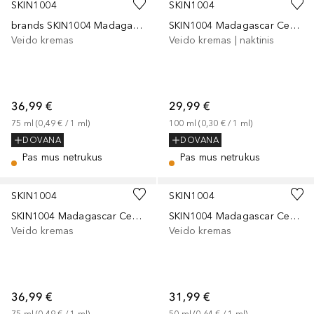
SKIN1004
SKIN1004
brands SKIN1004 Madagascar Centella Tea-Trica B5 Cream
SKIN1004 Madagascar Centella Hyalu-Cica Sleeping Pack
Veido kremas
Veido kremas | naktinis
36,99 €
29,99 €
75
ml
 (
0,49 €
 / 
1
ml
)
100
ml
 (
0,30 €
 / 
1
ml
)
DOVANA
DOVANA
Pas mus netrukus
Pas mus netrukus
SKIN1004
SKIN1004
SKIN1004 Madagascar Centella Poremizing Light Gel Cream
SKIN1004 Madagascar Centella Tone Brightening Tone-Up Sunscreen
Veido kremas
Veido kremas
36,99 €
31,99 €