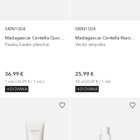
SKIN1004
SKIN1004
Madagascar Centella Quick Calming Pad
Madagascar Centella Niacinamide 10 Boosting Shot Ampoule
Paakių kaukė pleistrai
Veido ampulės
36,99 €
25,99 €
1
vnt.
 (
36,99 €
 / 
1
vnt.
)
30
ml
 (
0,87 €
 / 
1
ml
)
DOVANA
DOVANA