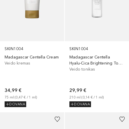
SKIN1004
SKIN1004
Madagascar Centella Cream
Madagascar Centella
Veido kremas
Hyalu-Cica Brightening Toner
Veido tonikas
34,99 €
29,99 €
75
ml
 (
0,47 €
 / 
1
ml
)
210
ml
 (
0,14 €
 / 
1
ml
)
DOVANA
DOVANA