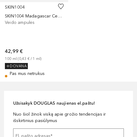
SKIN1004
SKIN1004 Madagascar Centella Tea-Trica Relief Ampoule
Veido ampulės
42,99 €
100
ml
 (
0,43 €
 / 
1
ml
)
DOVANA
Pas mus netrukus
Užsisakyk DOUGLAS naujienas el.paštu!
Nuo šiol žinok viską apie grožio tendencijas ir
išskirtinius pasiūlymus
El. pašto adresas
*