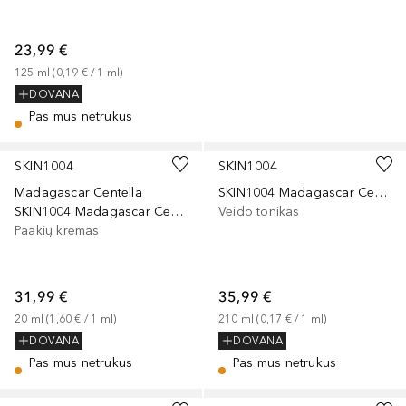
23,99 €
125
ml
 (
0,19 €
 / 
1
ml
)
DOVANA
Pas mus netrukus
SKIN1004
SKIN1004
Madagascar Centella
SKIN1004 Madagascar Centella Tea-Trica Purifying Toner
SKIN1004 Madagascar Centella Probio-Cica Bakuchiol Eye Cream
Veido tonikas
Paakių kremas
31,99 €
35,99 €
20
ml
 (
1,60 €
 / 
1
ml
)
210
ml
 (
0,17 €
 / 
1
ml
)
DOVANA
DOVANA
Pas mus netrukus
Pas mus netrukus