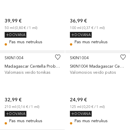
39,99 €
36,99 €
50
ml
 (
0,80 €
 / 
1
ml
)
100
ml
 (
0,37 €
 / 
1
ml
)
DOVANA
DOVANA
Pas mus netrukus
Pas mus netrukus
SKIN1004
SKIN1004
Madagascar Centella Probio-Cica Essence Toner
SKIN1004 Madagascar Centella Tea-Trica BHA Foam
Valomasis veido tonikas
Valomosios veido putos
32,99 €
24,99 €
210
ml
 (
0,16 €
 / 
1
ml
)
125
ml
 (
0,20 €
 / 
1
ml
)
DOVANA
DOVANA
Pas mus netrukus
Pas mus netrukus