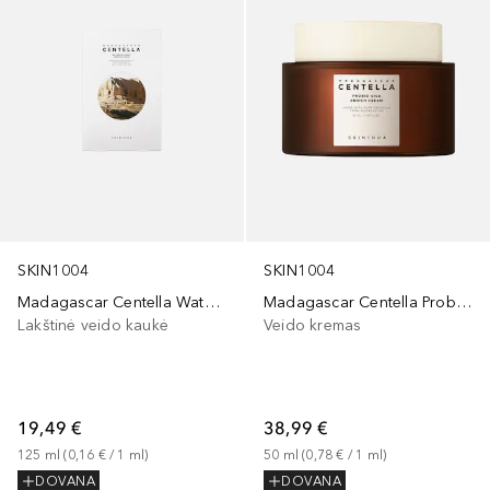
SKIN1004
SKIN1004
Madagascar Centella Watergel Sheet Ampoule Mask
Madagascar Centella Probio-Cica Enrich Cream
Lakštinė veido kaukė
Veido kremas
19,49 €
38,99 €
125
ml
 (
0,16 €
 / 
1
ml
)
50
ml
 (
0,78 €
 / 
1
ml
)
DOVANA
DOVANA