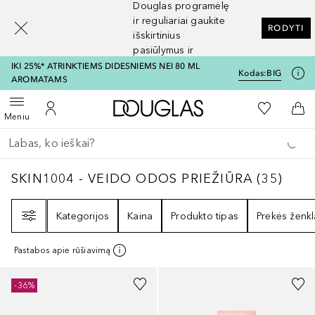
Douglas programėlę
[navigation.slideout.screenreader]
ir reguliariai gaukite
RODYTI
išskirtinius
pasiūlymus ir
nuolaidas
IKI 25%* ATRINKTIEMS DIDESNIEMS NEI 80 ML
Kodas:
BIG
AROMATAMS
Į Douglas pagrindinį pu
Į mano nor
Atidaryti meniu
Į mano paskyrą
Į kr
Meniu
Grįžk atgal
Vykdykite paiešką
SKIN1004 - VEIDO ODOS PRIEŽIŪRA
35
REZ
SKIN1004 - VEIDO ODOS PRIEŽIŪRA
(
35
)
Filtras
Kategorijos
Kaina
Produkto tipas
Prekės ženkl
Pastabos apie rūšiavimą
-36%