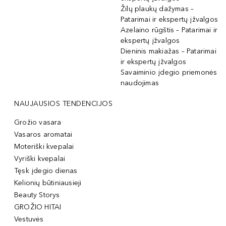
Žilų plaukų dažymas –
Patarimai ir ekspertų įžvalgos
Azelaino rūgštis – Patarimai ir
ekspertų įžvalgos
Dieninis makiažas – Patarimai
ir ekspertų įžvalgos
Savaiminio įdegio priemonės
naudojimas
NAUJAUSIOS TENDENCIJOS
Grožio vasara
Vasaros aromatai
Moteriški kvepalai
Vyriški kvepalai
Tęsk įdegio dienas
Kelionių būtiniausieji
Beauty Storys
GROŽIO HITAI
Vestuvės