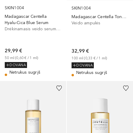
SKIN1004
SKIN1004
Madagascar Centella
Madagascar Centella Tone Brightening Capsule Ampoule
Hyalu-Cica Blue Serum
Veido ampulės
Drėkinamasis veido serumas, Veido serumas/koncentratas
29,99 €
32,99 €
50
ml
 (
0,60 €
 / 
1
ml
)
100
ml
 (
0,33 €
 / 
1
ml
)
DOVANA
DOVANA
Netrukus sugrįš
Netrukus sugrįš