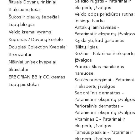
Salicilo rūgštis – Patarimai ir
Rituals Dovanų rinkiniai
ekspertų įžvalgos
Blakstienų tušai
Veido odos priežiūros rutina:
Šukos ir plaukų šepečiai
teisinga tvarka
Lūpų blizgiai
Antakių laminavimas –
Veido kremai vyrams
Patarimai ir ekspertų įžvalgos
Kuponas / Dovanų kortelė
Ką daryti, kad garbanos
Douglas Collection Kvepalai
išliktų ilgiau
Rožinė – Patarimai ir ekspertų
Bronzantai
įžvalgos
Nišiniai unisex kvepalai
Prancūziškas manikiūras
Skaistalai
namuose
ERBORIAN BB ir CC kremas
Saulės nudegimai – Patarimai
Lūpų pieštukai
ir ekspertų įžvalgos
Seborėjinis dermatitas –
Patarimai ir ekspertų įžvalgos
Perioralinis dermatitas –
Patarimai ir ekspertų įžvalgos
Vitaminas E – Patarimai ir
ekspertų įžvalgos
Tamsūs paakiai – Patarimai ir
ekspertų įžvalgos