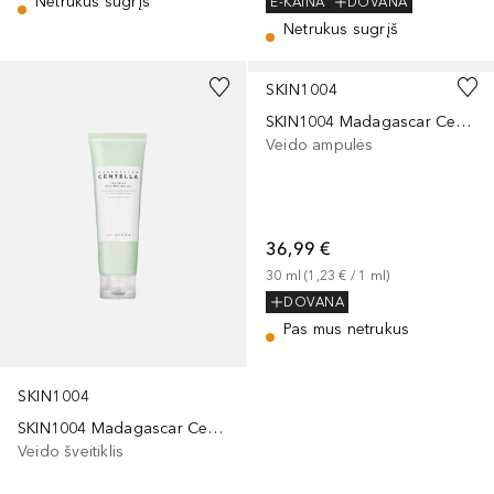
Netrukus sugrįš
E-KAINA
DOVANA
Netrukus sugrįš
SKIN1004
SKIN1004 Madagascar Centella Matrixyl 10 Boosting Shot Ampoule
Veido ampulės
36,99 €
30
ml
 (
1,23 €
 / 
1
ml
)
DOVANA
Pas mus netrukus
SKIN1004
SKIN1004 Madagascar Centella Tea-Trica Mild Peeling Gel
Veido šveitiklis