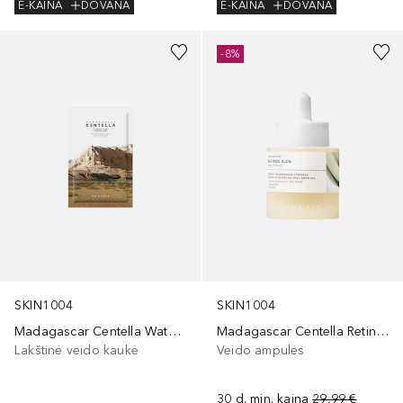
E-KAINA
DOVANA
E-KAINA
DOVANA
-8%
SKIN1004
SKIN1004
Madagascar Centella Watergel Sheet Ampoule Mask
Madagascar Centella Retinol 0.2 Boosting Shot Ampoule
Lakštinė veido kaukė
Veido ampulės
30 d. min. kaina
29,99 €