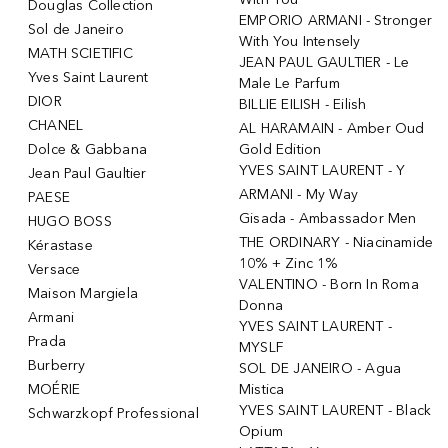
Douglas Collection
EMPORIO ARMANI - Stronger
Sol de Janeiro
With You Intensely
MATH SCIETIFIC
JEAN PAUL GAULTIER - Le
Yves Saint Laurent
Male Le Parfum
DIOR
BILLIE EILISH - Eilish
CHANEL
AL HARAMAIN - Amber Oud
Dolce & Gabbana
Gold Edition
YVES SAINT LAURENT - Y
Jean Paul Gaultier
ARMANI - My Way
PAESE
Gisada - Ambassador Men
HUGO BOSS
THE ORDINARY - Niacinamide
Kérastase
10% + Zinc 1%
Versace
VALENTINO - Born In Roma
Maison Margiela
Donna
Armani
YVES SAINT LAURENT -
Prada
MYSLF
Burberry
SOL DE JANEIRO - Agua
MOÉRIE
Mistica
YVES SAINT LAURENT - Black
Schwarzkopf Professional
Opium